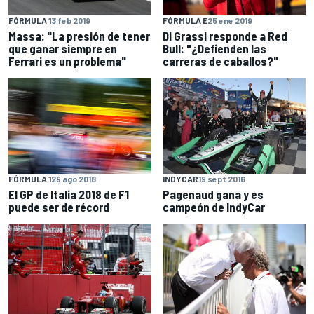
FÓRMULA 1
3 feb 2019
FÓRMULA E
25 ene 2019
Massa: "La presión de tener
Di Grassi responde a Red
que ganar siempre en
Bull: "¿Defienden las
Ferrari es un problema"
carreras de caballos?"
INDYCAR
19 sept 2016
FÓRMULA 1
29 ago 2018
Pagenaud gana y es
El GP de Italia 2018 de F1
campeón de IndyCar
puede ser de récord