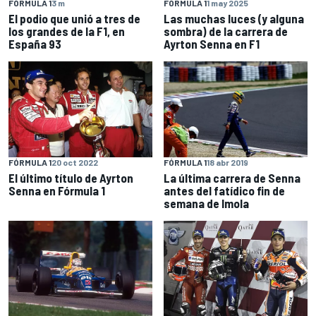
FÓRMULA 1
3 m
FÓRMULA 1
1 may 2025
El podio que unió a tres de
Las muchas luces (y alguna
los grandes de la F1, en
sombra) de la carrera de
España 93
Ayrton Senna en F1
FÓRMULA 1
20 oct 2022
FÓRMULA 1
18 abr 2019
El último título de Ayrton
La última carrera de Senna
Senna en Fórmula 1
antes del fatídico fin de
semana de Imola