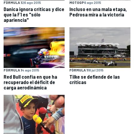
FÓRMULA 1
26 ago 2015
MOTOGP
6 ago 2015
Danica ignora críticas y dice
Incluso en una mala etapa,
que la F1 es "sólo
Pedrosa mira a la victoria
apariencia"
FÓRMULA 1
4 ago 2015
FÓRMULA 1
16 jul 2015
Red Bull confía en que ha
Tilke se defiende de las
recuperado el déficit de
críticas
carga aerodinámica