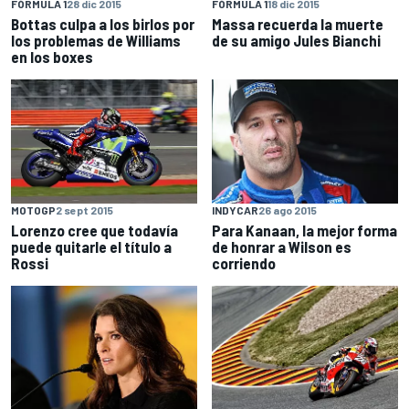
FÓRMULA 1
28 dic 2015
FÓRMULA 1
18 dic 2015
Bottas culpa a los birlos por
Massa recuerda la muerte
los problemas de Williams
de su amigo Jules Bianchi
en los boxes
MOTOGP
2 sept 2015
INDYCAR
26 ago 2015
Lorenzo cree que todavía
Para Kanaan, la mejor forma
puede quitarle el título a
de honrar a Wilson es
Rossi
corriendo