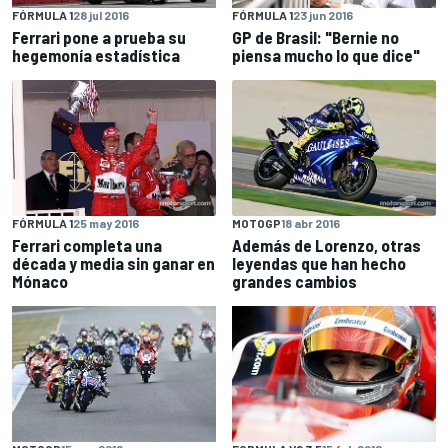
FÓRMULA 1
28 jul 2016
FÓRMULA 1
23 jun 2016
Ferrari pone a prueba su
GP de Brasil: "Bernie no
hegemonía estadística
piensa mucho lo que dice"
FÓRMULA 1
25 may 2016
MOTOGP
18 abr 2016
Ferrari completa una
Además de Lorenzo, otras
década y media sin ganar en
leyendas que han hecho
Mónaco
grandes cambios