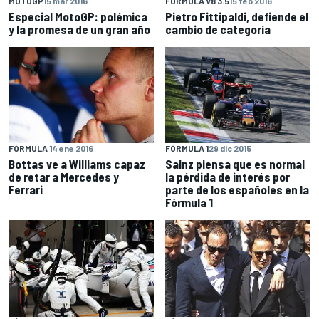
MOTOGP
15 mar 2016
FORMULA V8 3.5
15 feb 2016
Especial MotoGP: polémica
Pietro Fittipaldi, defiende el
y la promesa de un gran año
cambio de categoría
FÓRMULA 1
4 ene 2016
FÓRMULA 1
29 dic 2015
Bottas ve a Williams capaz
Sainz piensa que es normal
de retar a Mercedes y
la pérdida de interés por
Ferrari
parte de los españoles en la
Fórmula 1