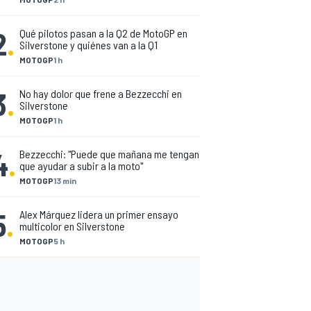
2
.
Qué pilotos pasan a la Q2 de MotoGP en
Silverstone y quiénes van a la Q1
MOTOGP
1 h
3
.
No hay dolor que frene a Bezzecchi en
Silverstone
MOTOGP
1 h
4
.
Bezzecchi: "Puede que mañana me tengan
que ayudar a subir a la moto"
MOTOGP
13 min
5
.
Alex Márquez lidera un primer ensayo
multicolor en Silverstone
MOTOGP
5 h