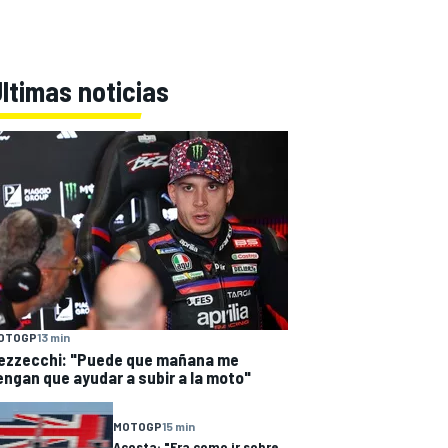
ltimas noticias
OTOGP
13 min
ezzecchi: "Puede que mañana me
engan que ayudar a subir a la moto"
MOTOGP
15 min
Acosta: "Era como ir sobre