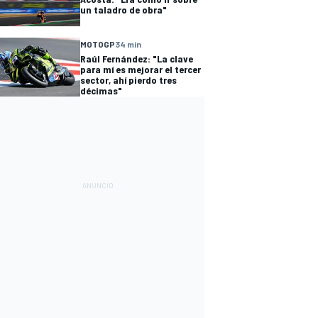
un taladro de obra"
MOTOGP
34 min
Raúl Fernández: "La clave
para mí es mejorar el tercer
sector, ahí pierdo tres
décimas"