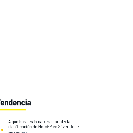
Tendencia
1
.
A qué hora es la carrera sprint y la
clasificación de MotoGP en Silverstone
MOTOGP
2 h