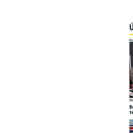
Ú
M
B
t