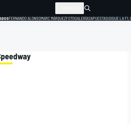
TODOS
ADOS
FERNANDO ALONSO
MARC MÁRQUEZ
FOTOGALERÍAS
APUESTAS
¡SIGUE LA F1,
P
i Speedway