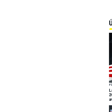
Ú
F
L
2
a