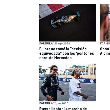
INDYCAR
WRC
FÓRMULA 1
21 ago 2024
FÓRMUL
Elliott no tomó la "decisión
Ocon 
equivocada" con los 'pontones
Alpin
cero' de Mercedes
WEC
FÓRMULA E
FÓRMULA 1
11 jun 2024
Russell sobre la marcha de