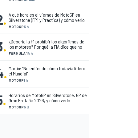
2
.
A qué hora es el viernes de MotoGP en
Silverstone (FP1 y Práctica) y cómo verlo
MOTOGP
5 h
3
.
¿Debería la F1 prohibir los algoritmos de
los motores? Por qué la FIA dice que no
FÓRMULA 1
4 h
4
.
Martín: "No entiendo cómo todavía lidero
el Mundial"
MOTOGP
1 h
5
.
Horarios de MotoGP en Silverstone, GP de
Gran Bretaña 2026, y cómo verlo
MOTOGP
5 d