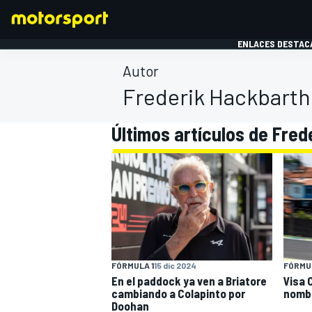
ENLACES DESTAC
Autor
Frederik Hackbarth
FÓRMULA 1
MOTOG
Últimos artículos de Fre
FÓRMULA 1
15 dic 2024
FÓRMUL
En el paddock ya ven a Briatore
Visa 
cambiando a Colapinto por
nombr
Doohan