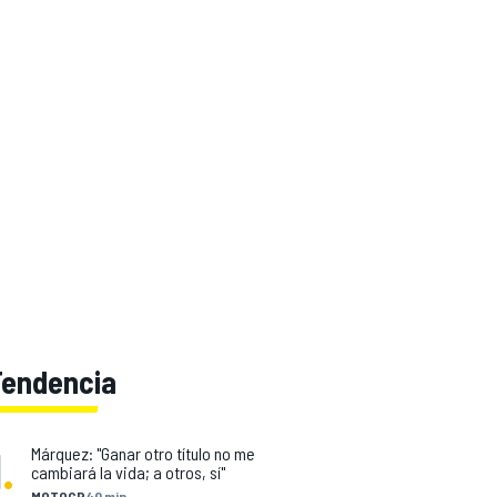
Tendencia
1
.
Márquez: "Ganar otro título no me
cambiará la vida; a otros, sí"
MOTOGP
40 min