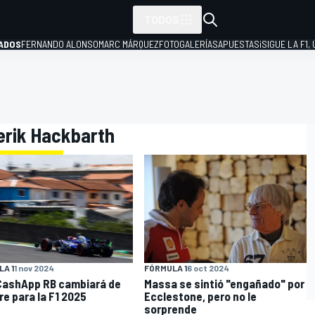
TODOS
ADOS
FERNANDO ALONSO
MARC MÁRQUEZ
FOTOGALERÍAS
APUESTAS
¡SIGUE LA F1,
P
derik Hackbarth
A 1
1 nov 2024
FÓRMULA 1
6 oct 2024
CashApp RB cambiará de
Massa se sintió "engañado" por
e para la F1 2025
Ecclestone, pero no le
sorprende