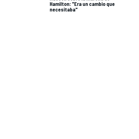
Hamilton: "Era un cambio que
necesitaba"