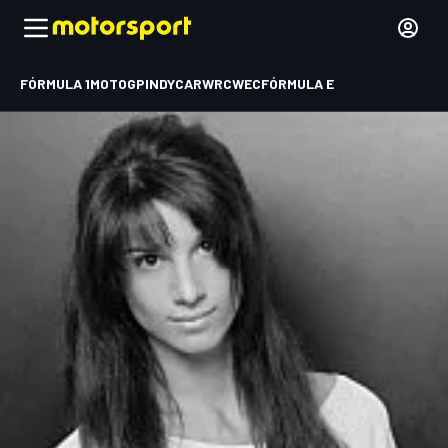
FÓRMULA 1
MOTOGP
INDYCAR
WRC
WEC
FÓRMULA E