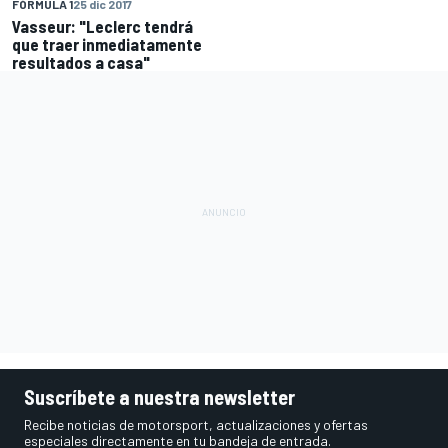
FÓRMULA 1
25 dic 2017
Vasseur: "Leclerc tendrá
que traer inmediatamente
resultados a casa"
Suscríbete a nuestra newsletter
Recibe noticias de motorsport, actualizaciones y ofertas
especiales directamente en tu bandeja de entrada.