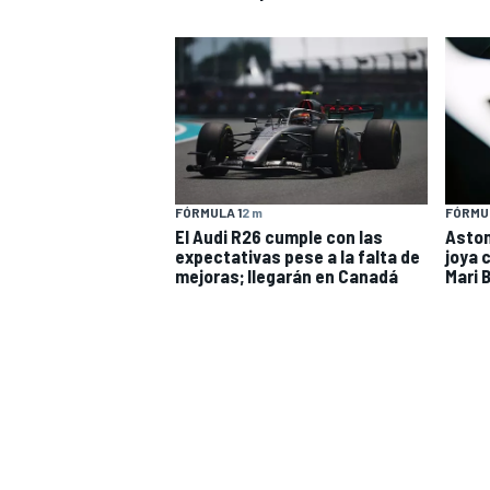
INDYCAR
WRC
FÓRMULA 1
2 m
FÓRMUL
El Audi R26 cumple con las
Aston
expectativas pese a la falta de
joya 
mejoras; llegarán en Canadá
Mari 
WEC
FÓRMULA E