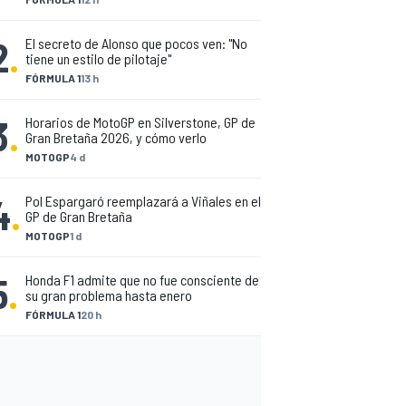
2
.
El secreto de Alonso que pocos ven: "No
tiene un estilo de pilotaje"
FÓRMULA 1
13 h
3
.
Horarios de MotoGP en Silverstone, GP de
Gran Bretaña 2026, y cómo verlo
MOTOGP
4 d
4
.
Pol Espargaró reemplazará a Viñales en el
GP de Gran Bretaña
MOTOGP
1 d
5
.
Honda F1 admite que no fue consciente de
su gran problema hasta enero
FÓRMULA 1
20 h