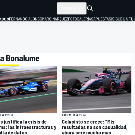
TODOS
ADOS
FERNANDO ALONSO
MARC MÁRQUEZ
FOTOGALERÍAS
APUESTAS
¡SIGUE LA F1,
P
tia Bonalume
A 1
25 d
FÓRMULA 1
2 m
 justifica la crisis de
Colapinto se crece: "Mis
ams: las infraestructuras y
resultados no son casualidad,
falta de datos
ahora seré mucho más