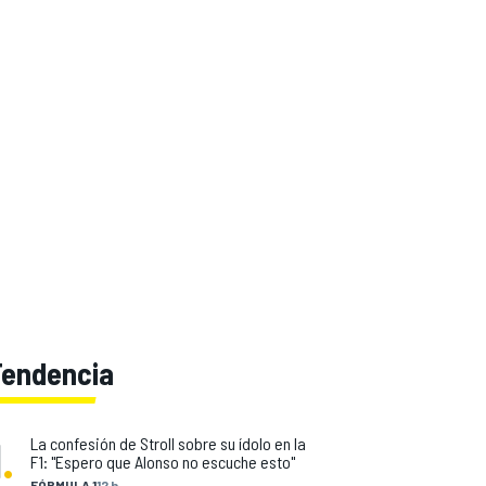
Tendencia
1
.
La confesión de Stroll sobre su ídolo en la
F1: "Espero que Alonso no escuche esto"
FÓRMULA 1
12 h