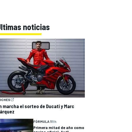
ltimas noticias
OCHES
n marcha el sorteo de Ducati y Marc
árquez
FÓRMULA 1
11 h
Primera mitad de año como
equipo oficial: Audi