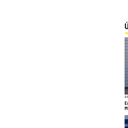
Ú
C
E
M