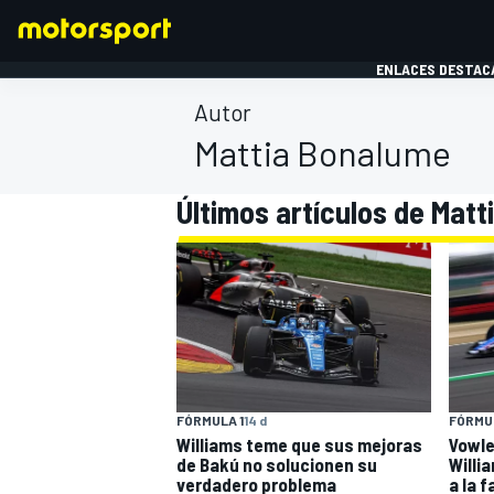
ENLACES DESTAC
Autor
Mattia Bonalume
FÓRMULA 1
MOTOG
Últimos artículos de Mat
FÓRMULA 1
14 d
FÓRMUL
Williams teme que sus mejoras
Vowles
de Bakú no solucionen su
Willi
verdadero problema
a la 