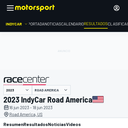
RESULTADOS
INDYCAR
PORTADA
NOTICIAS
CALENDARIO
CLASIFICA
ROAD AMERICA
presentado por
2023 IndyCar Road America
16 jun 2023 - 18 jun 2023
Road America, US
Resumen
Resultados
Noticias
Videos