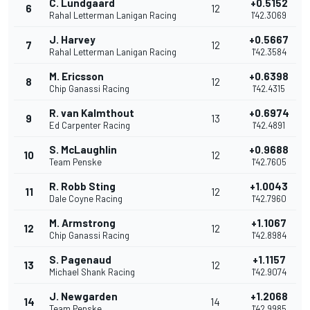
C. Lundgaard
+0.5152
6
12
Rahal Letterman Lanigan Racing
1'42.3069
J. Harvey
+0.5667
7
12
Rahal Letterman Lanigan Racing
1'42.3584
M. Ericsson
+0.6398
8
12
Chip Ganassi Racing
1'42.4315
R. van Kalmthout
+0.6974
9
13
Ed Carpenter Racing
1'42.4891
S. McLaughlin
+0.9688
10
12
Team Penske
1'42.7605
R. Robb Sting
+1.0043
11
12
Dale Coyne Racing
1'42.7960
M. Armstrong
+1.1067
12
12
Chip Ganassi Racing
1'42.8984
S. Pagenaud
+1.1157
13
12
Michael Shank Racing
1'42.9074
J. Newgarden
+1.2068
14
14
Team Penske
1'42.9985