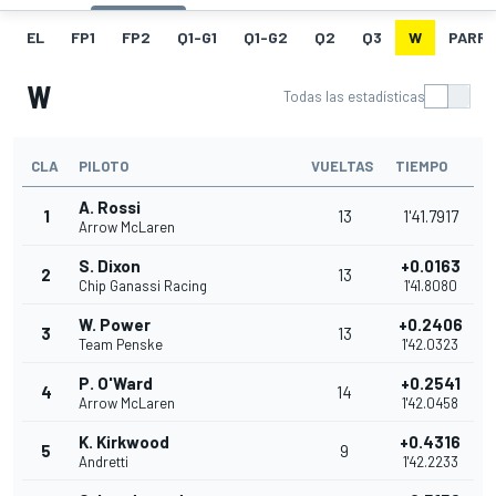
EL
FP1
FP2
Q1-G1
Q1-G2
Q2
Q3
W
PARRI
W
Todas las estadísticas
CLA
PILOTO
VUELTAS
TIEMPO
A. Rossi
1
13
1'41.7917
Arrow McLaren
S. Dixon
+0.0163
2
13
Chip Ganassi Racing
1'41.8080
W. Power
+0.2406
3
13
Team Penske
1'42.0323
P. O'Ward
+0.2541
4
14
Arrow McLaren
1'42.0458
K. Kirkwood
+0.4316
5
9
Andretti
1'42.2233