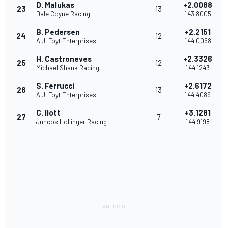
D. Malukas
+2.0088
23
13
Dale Coyne Racing
1'43.8005
B. Pedersen
+2.2151
24
12
A.J. Foyt Enterprises
1'44.0068
H. Castroneves
+2.3326
25
12
Michael Shank Racing
1'44.1243
S. Ferrucci
+2.6172
26
13
A.J. Foyt Enterprises
1'44.4089
C. Ilott
+3.1281
27
7
Juncos Hollinger Racing
1'44.9198