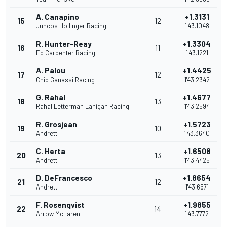
A. Canapino
+1.3131
15
12
Juncos Hollinger Racing
1'43.1048
R. Hunter-Reay
+1.3304
16
11
Ed Carpenter Racing
1'43.1221
A. Palou
+1.4425
17
12
Chip Ganassi Racing
1'43.2342
G. Rahal
+1.4677
18
13
Rahal Letterman Lanigan Racing
1'43.2594
R. Grosjean
+1.5723
19
10
Andretti
1'43.3640
C. Herta
+1.6508
20
13
Andretti
1'43.4425
D. DeFrancesco
+1.8654
21
12
Andretti
1'43.6571
F. Rosenqvist
+1.9855
22
14
Arrow McLaren
1'43.7772