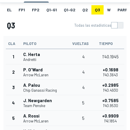
EL
FP1
FP2
Q1-G1
Q1-G2
Q2
Q3
W
PARRI
Q3
Todas las estadísticas
CLA
PILOTO
VUELTAS
TIEMPO
C. Herta
1
4
1'40.1945
Andretti
P. O'Ward
+0.1698
2
4
Arrow McLaren
1'40.3643
A. Palou
+0.2985
3
4
Chip Ganassi Racing
1'40.4930
J. Newgarden
+0.7585
4
5
Team Penske
1'40.9530
A. Rossi
+0.9909
5
5
Arrow McLaren
1'41.1854