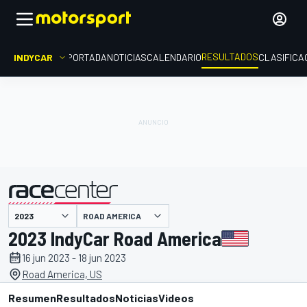
RESULTADOS
INDYCAR
PORTADA
NOTICIAS
CALENDARIO
CLASIFICA
ROAD AMERICA
presentado por
2023 IndyCar Road America
16 jun 2023 - 18 jun 2023
Road America, US
Resumen
Resultados
Noticias
Videos