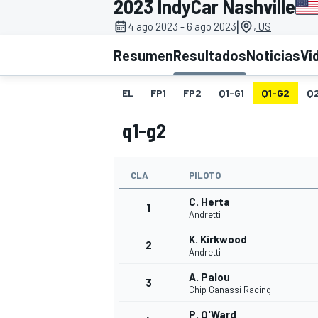
2023 IndyCar Nashville
|
4 ago 2023 - 6 ago 2023
, US
INDYCAR
WRC
Resumen
Resultados
Noticias
Vi
EL
FP1
FP2
Q1-G1
Q1-G2
Q
q1-g2
CLA
PILOTO
C. Herta
1
Andretti
K. Kirkwood
2
WEC
FÓRMULA E
Andretti
A. Palou
3
Chip Ganassi Racing
P. O'Ward