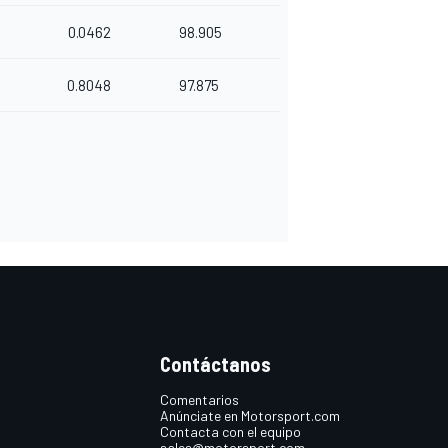
0.0462
98.905
0.8048
97.875
Contáctanos
Comentarios
Anúnciate en Motorsport.com
Contacta con el equipo
sales@motorsport.com