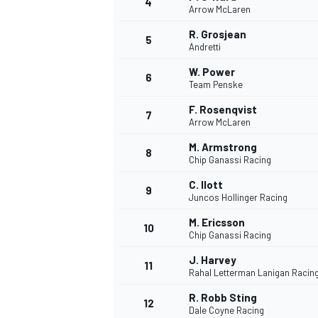
4
Arrow McLaren
R. Grosjean
5
Andretti
W. Power
6
Team Penske
F. Rosenqvist
7
Arrow McLaren
M. Armstrong
8
Chip Ganassi Racing
C. Ilott
9
Juncos Hollinger Racing
M. Ericsson
10
Chip Ganassi Racing
J. Harvey
11
Rahal Letterman Lanigan Racin
R. Robb Sting
12
Dale Coyne Racing