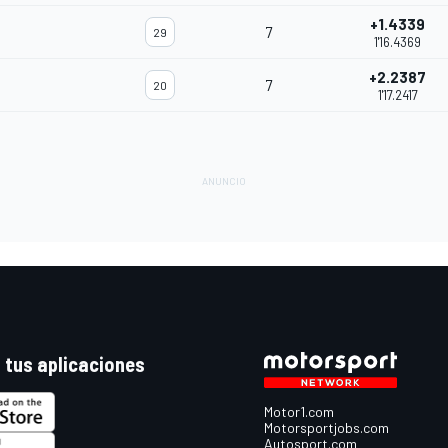
+1.4339
7
29
1'16.4369
+2.2387
7
20
1'17.2417
 tus aplicaciones
Motor1.com
Motorsportjobs.com
Autosport.com