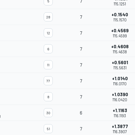
7
5
1'15.1251
+0.1540
7
28
1'15.1570
+0.4569
7
12
1'15.4599
+0.4608
7
6
1'15.4638
+0.5601
7
11
1'15.5631
+1.0140
7
77
1'16.0170
+1.0390
7
8
1'16.0420
+1.1163
6
30
g
1'16.1193
+1.3877
7
51
1'16.3907