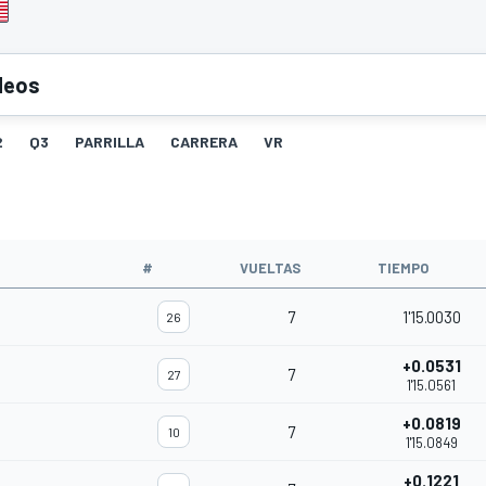
deos
2
Q3
PARRILLA
CARRERA
VR
#
VUELTAS
TIEMPO
7
1'15.0030
26
+0.0531
7
27
1'15.0561
+0.0819
7
10
1'15.0849
+0.1221