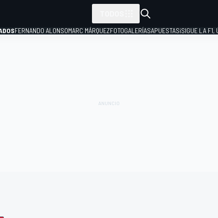
TODOS
ADOS
FERNANDO ALONSO
MARC MÁRQUEZ
FOTOGALERÍAS
APUESTAS
¡SIGUE LA F1,
P