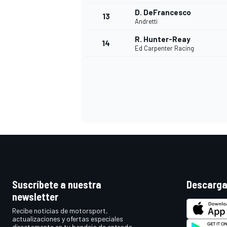
D. DeFrancesco
13
Andretti
R. Hunter-Reay
14
Ed Carpenter Racing
Suscríbete a nuestra
Descarga
newsletter
Recibe noticias de motorsport,
actualizaciones y ofertas especiales
directamente en tu bandeja de entrada.