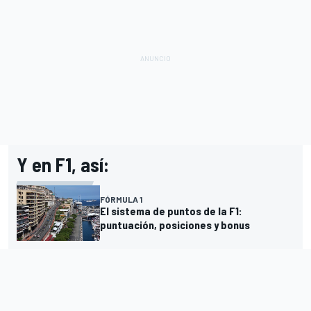
Y en F1, así:
FÓRMULA 1
El sistema de puntos de la F1:
puntuación, posiciones y bonus