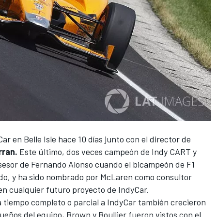
ar en Belle Isle hace 10 días junto con el director de
rran.
Este último, dos veces campeón de Indy CART y
asesor de Fernando Alonso cuando el bicampeón de F1
do, y ha sido
nombrado por McLaren como consultor
en cualquier futuro proyecto de IndyCar.
 tiempo completo o parcial a IndyCar también crecieron
eños del equipo, Brown y Boullier fueron vistos con el