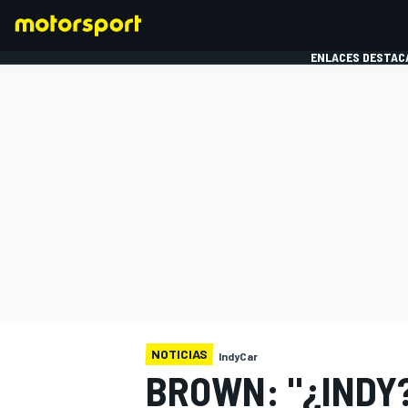
ENLACES DESTAC
FÓRMULA 1
MOTOG
NOTICIAS
IndyCar
BROWN: "¿INDY