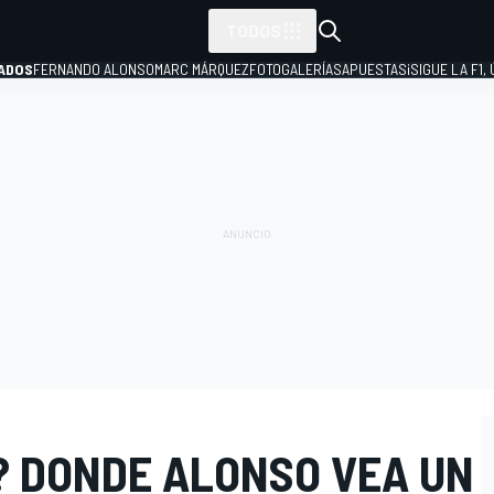
TODOS
ADOS
FERNANDO ALONSO
MARC MÁRQUEZ
FOTOGALERÍAS
APUESTAS
¡SIGUE LA F1,
P
? DONDE ALONSO VEA UN