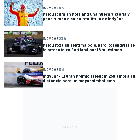
INDYCAR
8 h
Palou logra en Portland una nueva victoria y
pone rumbo a su quinto título de IndyCar
INDYCAR
23 h
Palou roza su séptima pole, pero Rosenqvist se
la arrebata en Portland por 18 milésimas
INDYCAR
5 d
IndyCar - El Gran Premio Freedom 250 amplía su
distancia para un mayor simbolismo