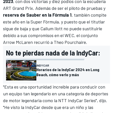
2023
, con dos victorias y diez podios con la escudería
ART Grand Prix. Además de ser el piloto de pruebas y
reserva de Sauber en la Fórmula 1
, también compite
este año en la
Super Fórmula
, y puesto que el titutlar
sigue de baja y que
Callum Ilott
no puede sustituirle
debido a sus compromisos en el WEC, el conjunto
Arrow McLaren recurrió a Theo Pourchaire.
No te pierdas nada de la IndyCar:
INDYCAR
Horarios de la IndyCar 2024 en Long
Beach, cómo verlo y más
"Esta es una oportunidad increíble para conducir con
un equipo tan legendario en una categoría de deportes
de motor legendaria como la NTT IndyCar Series", dijo.
"He visto la IndyCar desde que era un niño y las