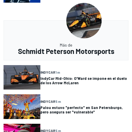
Más de
Schmidt Peterson Motorsports
INDYCAR
1 m
IndyCar Mid-Ohio: O’Ward se impone en el duelo
de los Arrow McLaren
INDYCAR
5 m
Palou estuvo "perfecto" en San Petersburgo,
pero asegura ser "vulnerable"
INDYCAR
5 m