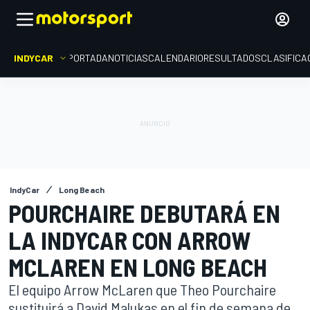
INDYCAR
PORTADA
NOTICIAS
CALENDARIO
RESULTADOS
CLASIFICA
IndyCar
Long Beach
POURCHAIRE DEBUTARÁ EN
LA INDYCAR CON ARROW
MCLAREN EN LONG BEACH
El equipo Arrow McLaren que Theo Pourchaire
sustituirá a David Malukas en el fin de semana de