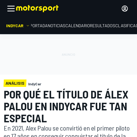
INDYCAR
PORTADA
NOTICIAS
CALENDARIO
RESULTADOS
CLASIFICA
ANÁLISIS
IndyCar
POR QUÉ EL TÍTULO DE ÁLEX
PALOU EN INDYCAR FUE TAN
ESPECIAL
En 2021, Alex Palou se convirtió en el primer piloto
en 17 años en conseguir conquistar el título de la