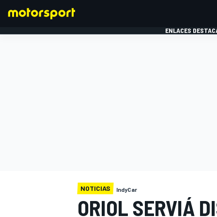
ENLACES DESTAC
FÓRMULA 1
MOTOG
NOTICIAS
IndyCar
ORIOL SERVIÁ D