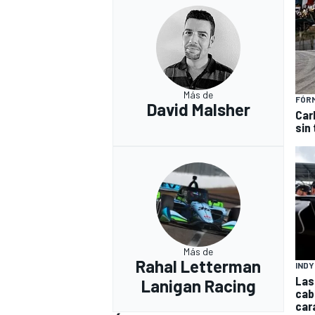
Más de
FÓRM
David Malsher
Car
sin 
Más de
Rahal Letterman
IND
Las
Lanigan Racing
cab
cara