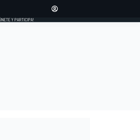
Haz que tu voz se escuche
comentando los artículos
 ÚNETE Y PARTICIPA!
INICIAR SESIÓN
EDICIÓN
ESPAÑA