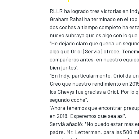
RLLR ha logrado tres victorias en Ind
Graham Rahal ha terminado en el top 
dos coches a tiempo completo ha esta
nuevo subraya que es algo con lo que 
"He dejado claro que quería un segund
algo que
Oriol [Serviá]
ofrece. Tenemo
compañeros antes, en nuestro equip
bien juntos".
"En Indy, particularmente, Oriol da 
MÁS CATEGORÍAS
Creo que nuestro rendimiento en 201
los Chevys fue gracias a Oriol. Por lo q
segundo coche".
"Ahora tenemos que encontrar presupu
en 2018. Esperemos que sea así".
Serviá añadió: "No puedo estar más e
padre, Mr. Letterman, para las 500 mi