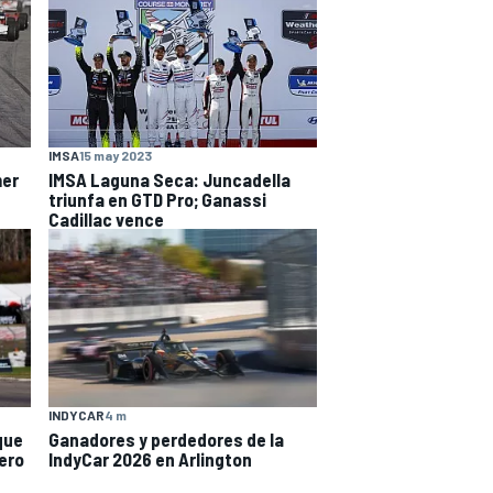
IMSA
15 may 2023
mer
IMSA Laguna Seca: Juncadella
triunfa en GTD Pro; Ganassi
Cadillac vence
INDYCAR
4 m
que
Ganadores y perdedores de la
pero
IndyCar 2026 en Arlington