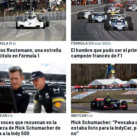
ULA 1
3 m
FÓRMULA 1
26 mar 2024
los Reutemann, una estrella
El hombre que pudo ser el pri
título en Fórmula 1
campeón francés de F1
YCAR
2 m
INDYCAR
4 m
 voces que resuenan en la
Mick Schumacher: "Pensaba 
eza de Mick Schumacher de
estaba listo para la IndyCar, 
 a la Indy 500
no"