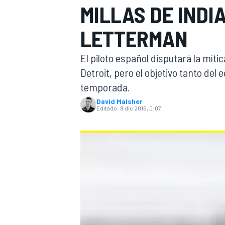
MILLAS DE INDI
INDYCAR
WRC
LETTERMAN
El piloto español disputará la míti
Detroit, pero el objetivo tanto del
temporada.
David Malsher
Editado:
8 dic 2016, 0:07
WEC
FÓRMULA E