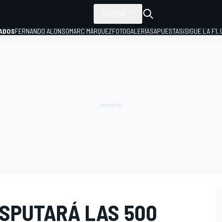
TODOS
ADOS
FERNANDO ALONSO
MARC MÁRQUEZ
FOTOGALERÍAS
APUESTAS
¡SIGUE LA F1,
P
ISPUTARÁ LAS 500