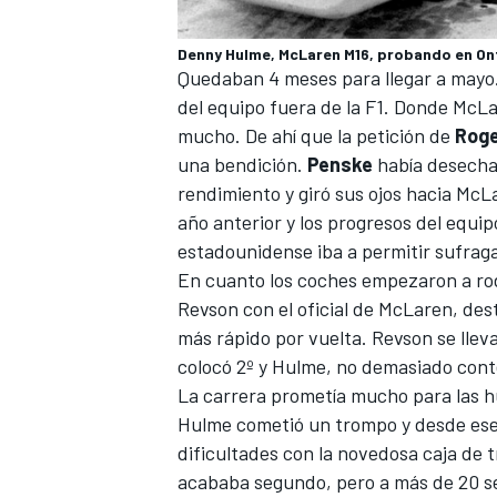
Denny Hulme, McLaren M16, probando en On
Quedaban 4 meses para llegar a mayo
del equipo fuera de la
F1
. Donde McLa
mucho. De ahí que la petición de
Rog
una bendición.
Penske
había desechad
rendimiento y giró sus ojos hacia McL
año anterior y los progresos del equip
estadounidense iba a permitir sufraga
En cuanto los coches empezaron a rod
Revson con el oficial de McLaren, des
más rápido por vuelta. Revson se llev
colocó 2º y Hulme, no demasiado conte
La carrera prometía mucho para las h
Hulme cometió un trompo y desde es
dificultades con la novedosa caja de 
acababa segundo, pero a más de 20 