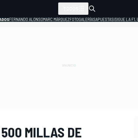
TODOS
ADOS
FERNANDO ALONSO
MARC MÁRQUEZ
FOTOGALERÍAS
APUESTAS
¡SIGUE LA F1,
P
500 MILLAS DE