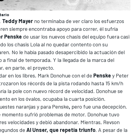
tario
.
Teddy
Mayer
no terminaba de ver claro los esfuerzos
ren siempre encontraba apoyo para correr, él sufría
er
Penske
de usar los nuevos chasis del equipo fuera casi
o los chasis Lola al no quedar contento con su
aren. No le había pasado desapercibido la actuación del
o a final de temporada. Y la llegada de la marca del
r, en parte, el proyecto.
ar en los libres, Mark Donohue con el de
Penske
y Peter
trozaron los récords de la pista rodando hasta 15 km/h
aría la pole con nuevo récord de velocidad. Donohue se
nto en los óvalos, ocupaba la cuarta posición.
uestes naranjas y para
Penske
,
pero fue una decepción.
e momento sufrió problemas de motor. Donohue tuvo
tres velocidades y debió abandonar. Mientras, Revson
segundos de
Al Unser, que repetía triunfo
. A pesar de la