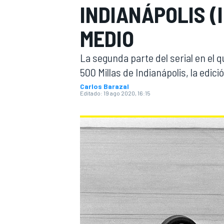
INDIANÁPOLIS (
INDYCAR
WRC
MEDIO
La segunda parte del serial en el 
500 Millas de Indianápolis, la edició
Carlos Barazal
Editado:
19 ago 2020, 16:15
WEC
FÓRMULA E