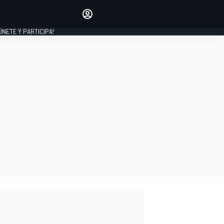
Haz que tu voz se escuche
comentando los artículos
 ÚNETE Y PARTICIPA!
INICIAR SESIÓN
EDICIÓN
ESPAÑA