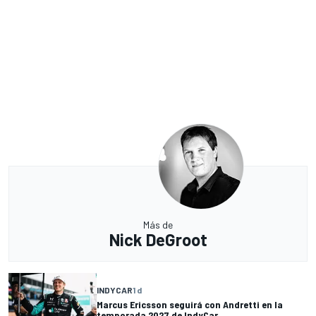
Más de
Nick DeGroot
INDYCAR
1 d
Marcus Ericsson seguirá con Andretti en la
temporada 2027 de IndyCar