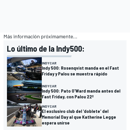
Más información próximamente…
Lo último de la Indy500:
INDYCAR
Indy 500: Rosenqvist manda en el Fast
Friday y Palou se muestra rápido
INDYCAR
Indy 500: Pato O'Ward manda antes del
Fast Friday, con Palou 22º
INDYCAR
El exclusivo club del 'doblete' del
Memorial Day al que Katherine Legge
espera unirse