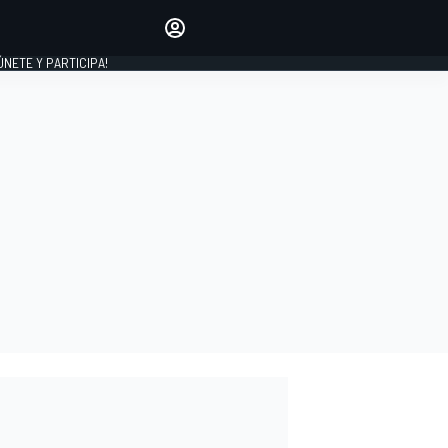
Haz que tu voz se escuche
comentando los artículos
 ÚNETE Y PARTICIPA!
INICIAR SESIÓN
EDICIÓN
ESPAÑA