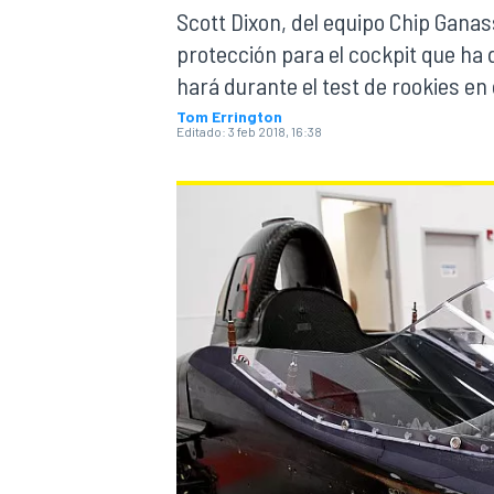
Scott Dixon, del equipo Chip Ganass
protección para el cockpit que ha di
INDYCAR
WRC
hará durante el test de rookies en 
Tom Errington
Editado:
3 feb 2018, 16:38
WEC
FÓRMULA E