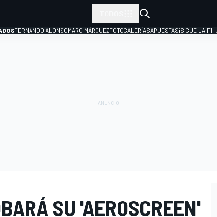
TODOS
ADOS
FERNANDO ALONSO
MARC MÁRQUEZ
FOTOGALERÍAS
APUESTAS
¡SIGUE LA F1,
P
OBARÁ SU 'AEROSCREEN'