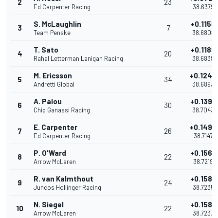
2
23
Ed Carpenter Racing
38.6379
S. McLaughlin
+0.1158
3
7
Team Penske
38.6808
T. Sato
+0.1189
4
20
Rahal Letterman Lanigan Racing
38.6839
M. Ericsson
+0.1243
5
34
Andretti Global
38.6893
A. Palou
+0.1393
6
30
Chip Ganassi Racing
38.7043
E. Carpenter
+0.1497
7
26
Ed Carpenter Racing
38.7147
P. O'Ward
+0.1569
8
22
Arrow McLaren
38.7219
R. van Kalmthout
+0.1585
9
24
Juncos Hollinger Racing
38.7235
N. Siegel
+0.1587
10
22
Arrow McLaren
38.7237