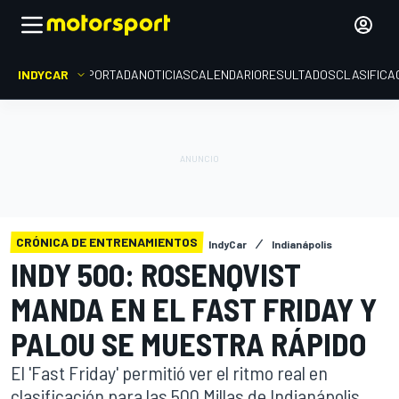
INDYCAR
PORTADA
NOTICIAS
CALENDARIO
RESULTADOS
CLASIFICA
CRÓNICA DE ENTRENAMIENTOS
IndyCar
Indianápolis
INDY 500: ROSENQVIST
MANDA EN EL FAST FRIDAY Y
PALOU SE MUESTRA RÁPIDO
El 'Fast Friday' permitió ver el ritmo real en
clasificación para las 500 Millas de Indianápolis