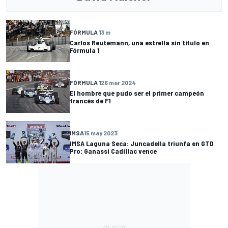
FÓRMULA 1
3 m
Carlos Reutemann, una estrella sin título en
Fórmula 1
FÓRMULA 1
26 mar 2024
El hombre que pudo ser el primer campeón
francés de F1
IMSA
15 may 2023
IMSA Laguna Seca: Juncadella triunfa en GTD
Pro; Ganassi Cadillac vence