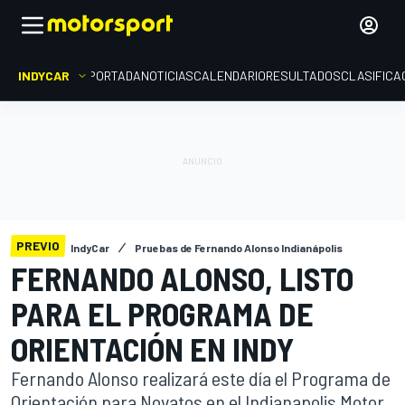
INDYCAR
PORTADA
NOTICIAS
CALENDARIO
RESULTADOS
CLASIFICA
PREVIO
IndyCar
Pruebas de Fernando Alonso Indianápolis
FERNANDO ALONSO, LISTO
PARA EL PROGRAMA DE
ORIENTACIÓN EN INDY
Fernando Alonso realizará este día el Programa de
Orientación para Novatos en el Indianapolis Motor