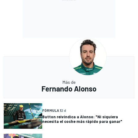
Más de
Fernando Alonso
FÓRMULA 1
2 d
Button reivindica a Alonso: "Ni siquiera
necesita el coche más rápido para ganar"