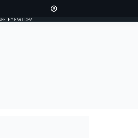
Haz que tu voz se escuche
comentando los artículos
 ÚNETE Y PARTICIPA!
INICIAR SESIÓN
EDICIÓN
ESPAÑA