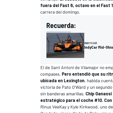
fuera del Fast 6, octavo en el Fast 
carrera del domingo.
Recuerda:
INDYCAR
IndyCar Mid-Ohio
El de Sant Antoni de Vilamajor no em
compases.
Pero entendió que su ritmo
ubicada en Lexington
, habida cuent
victoria de
Pato O'Ward
y un segundo
sin banderas amarillas,
Chip Ganassi
estratégico para el coche #10. Con t
Rinus VeeKay
y
Kyle Kirkwood
, uno de