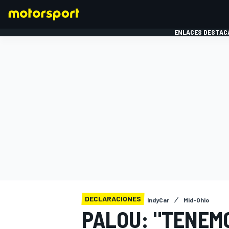
ENLACES DESTAC
FÓRMULA 1
MOTOG
DECLARACIONES
IndyCar
Mid-Ohio
PALOU: "TENEM