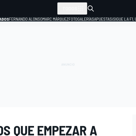
TODOS
ADOS
FERNANDO ALONSO
MARC MÁRQUEZ
FOTOGALERÍAS
APUESTAS
¡SIGUE LA F1,
P
OS QUE EMPEZAR A