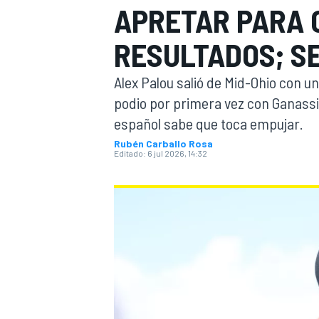
APRETAR PARA 
INDYCAR
WRC
RESULTADOS; S
Alex Palou salió de Mid-Ohio con un 
podio por primera vez con Ganassi.
español sabe que toca empujar.
Rubén Carballo Rosa
Editado:
6 jul 2026, 14:32
WEC
FÓRMULA E