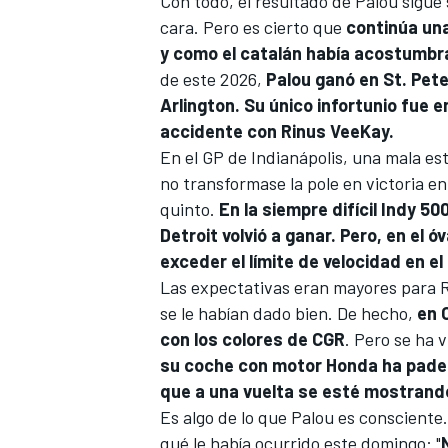
Con todo, el resultado de Palou sigue
cara. Pero es cierto que
continúa una
y como el catalán había acostumbr
de este 2026,
Palou ganó en St. Pet
Arlington.
Su único infortunio fue e
accidente con Rinus VeeKay.
En el GP de Indianápolis, una mala est
no transformase la pole en victoria e
quinto.
En la siempre difícil Indy 5
Detroit volvió a ganar. Pero, en el 
exceder el límite de velocidad en el 
MÁS CATEGORÍAS
Las expectativas eran mayores para R
se le habían dado bien. De hecho,
en 
con los colores de CGR
. Pero se ha 
su coche con motor Honda ha padeci
que a una vuelta se esté mostrando
Es algo de lo que Palou es consciente
qué le había ocurrido este domingo: "