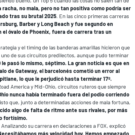
 siendo bueno, un Top 5 cuando las cosas no salen tan de
 racha, no mala, pero no tan positiva como podría ser
ado tras su brutal 2025
. En las cinco primeras carreras
ersburg, Barber y Long Beach y fue segundo en
n el óvalo de Phoenix, fuera de carrera tras un
rategia y el timing de las banderas amarillas hicieron que
n uno de sus circuitos predilectos, aunque pudo terminar
00 le pasó lo mismo, séptimo. La gran noticia es que en
óvalo de Gateway, el barcelonés cometió un error al
pitlane, lo que le perjudicó hasta terminar 17º.
oad America y Mid-Ohio, circuitos ruteros que siempre
Ohio nunca había terminado fuera del podio corriendo
visto que, junto a determinadas acciones de mala fortuna,
do algo de falta de ritmo ante sus rivales, por más
 fortísimo.
. Analizando su carrera en declaraciones a FOX, explicó
Necesitábamos más velocidad hoy. Hemos empezado