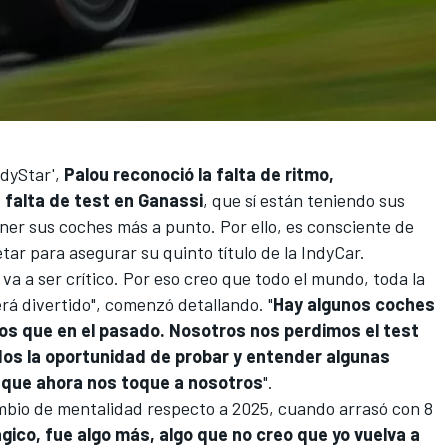
dyStar',
Palou reconoció la falta de ritmo,
 falta de test en Ganassi
, que sí están teniendo sus
oner sus coches más a punto. Por ello, es consciente de
etar para asegurar su quinto título de la IndyCar.
 va a ser crítico. Por eso creo que todo el mundo, toda la
erá divertido", comenzó detallando. "
Hay algunos coches
s que en el pasado. Nosotros nos perdimos el test
dos la oportunidad de probar y entender algunas
 que ahora nos toque a nosotros
".
mbio de mentalidad respecto a 2025, cuando arrasó con 8
ico, fue algo más, algo que no creo que yo vuelva a