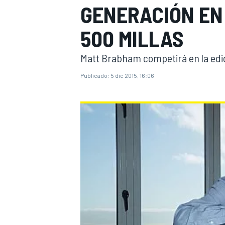
GENERACIÓN EN 
INDYCAR
WRC
500 MILLAS
Matt Brabham competirá en la edic
Publicado:
5 dic 2015, 16:06
WEC
FÓRMULA E