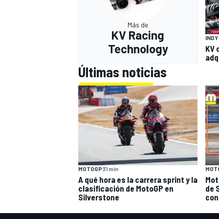
Más de
KV Racing
IND
Technology
KV 
adq
Últimas noticias
MOTOGP
31 min
MOT
A qué hora es la carrera sprint y la
Mot
clasificación de MotoGP en
de 
Silverstone
con