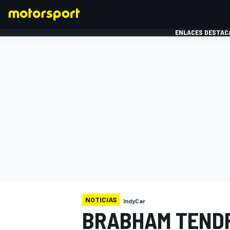
ENLACES DESTAC
FÓRMULA 1
MOTOG
NOTICIAS
IndyCar
BRABHAM TEND