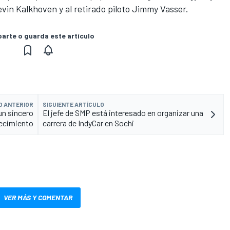
evin Kalkhoven y al retirado piloto Jimmy Vasser.
rte o guarda este artículo
O ANTERIOR
SIGUIENTE ARTÍCULO
un sincero
El jefe de SMP está interesado en organizar una
ecimiento
carrera de IndyCar en Sochi
VER MÁS Y COMENTAR