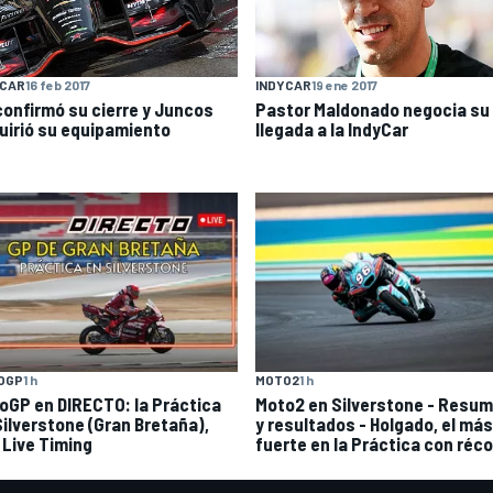
YCAR
16 feb 2017
INDYCAR
19 ene 2017
confirmó su cierre y Juncos
Pastor Maldonado negocia su
uirió su equipamiento
llegada a la IndyCar
OGP
1 h
MOTO2
1 h
oGP en DIRECTO: la Práctica
Moto2 en Silverstone - Resu
Silverstone (Gran Bretaña),
y resultados - Holgado, el más
 Live Timing
fuerte en la Práctica con réc