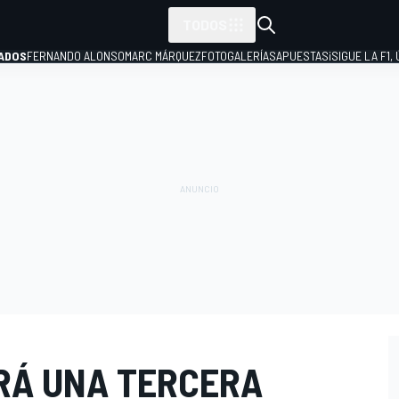
TODOS
ADOS
FERNANDO ALONSO
MARC MÁRQUEZ
FOTOGALERÍAS
APUESTAS
¡SIGUE LA F1,
P
RÁ UNA TERCERA