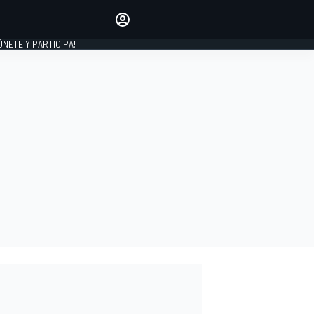
Haz que tu voz se escuche
comentando los artículos
 ÚNETE Y PARTICIPA!
INICIAR SESIÓN
EDICIÓN
ESPAÑA