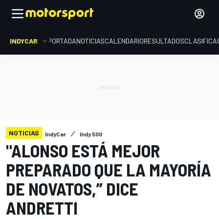
INDYCAR
PORTADA
NOTICIAS
CALENDARIO
RESULTADOS
CLASIFICA
NOTICIAS
IndyCar
Indy 500
"ALONSO ESTÁ MEJOR
PREPARADO QUE LA MAYORÍA
DE NOVATOS,” DICE
ANDRETTI