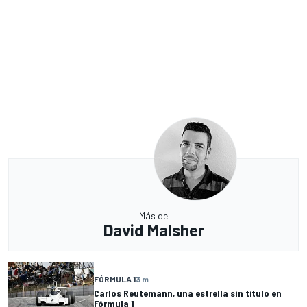
Más de
David Malsher
FÓRMULA 1
3 m
Carlos Reutemann, una estrella sin título en
Fórmula 1