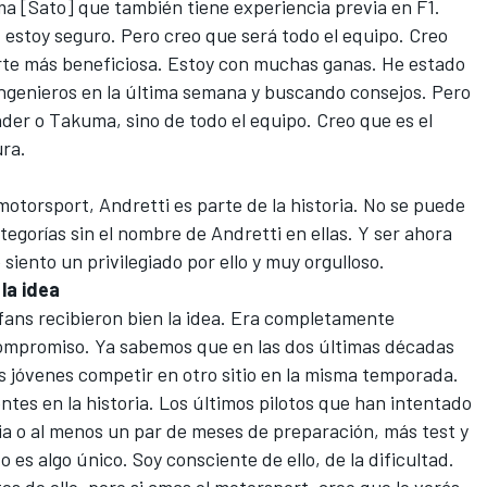
a [Sato] que también tiene experiencia previa en F1.
estoy seguro. Pero creo que será todo el equipo. Creo
arte más beneficiosa. Estoy con muchas ganas. He estado
ngenieros en la última semana y buscando consejos. Pero
der o Takuma, sino de todo el equipo. Creo que es el
ura.
otorsport, Andretti es parte de la historia. No se puede
gorías sin el nombre de Andretti en ellas. Y ser ahora
 siento un privilegiado por ello y muy orgulloso.
la idea
 fans recibieron bien la idea. Era completamente
 compromiso. Ya sabemos que en las dos últimas décadas
los jóvenes competir en otro sitio en la misma temporada.
es en la historia. Los últimos pilotos que han intentado
ia o al menos un par de meses de preparación, más test y
 es algo único. Soy consciente de ello, de la dificultad.
s de ello, pero si amas el motorsport, creo que lo verás