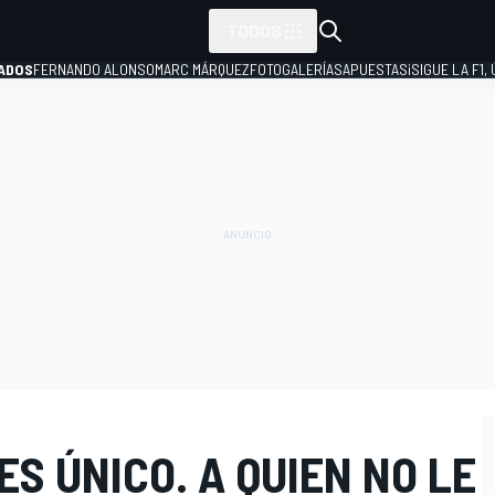
TODOS
ADOS
FERNANDO ALONSO
MARC MÁRQUEZ
FOTOGALERÍAS
APUESTAS
¡SIGUE LA F1,
P
ES ÚNICO. A QUIEN NO LE