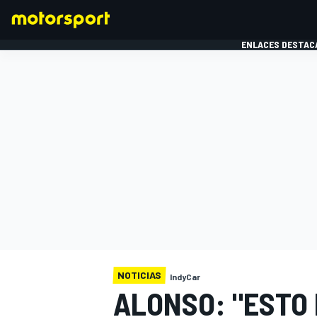
ENLACES DESTAC
FÓRMULA 1
MOTOG
NOTICIAS
IndyCar
ALONSO: "ESTO 