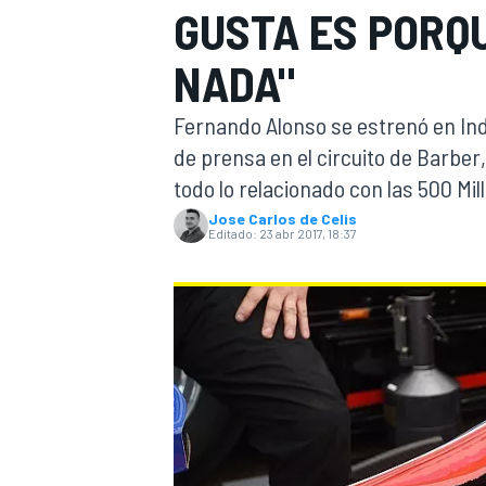
GUSTA ES PORQU
INDYCAR
WRC
NADA"
Fernando Alonso se estrenó en Ind
de prensa en el circuito de Barber
todo lo relacionado con las 500 Mill
Jose Carlos de Celis
Editado:
23 abr 2017, 18:37
WEC
FÓRMULA E