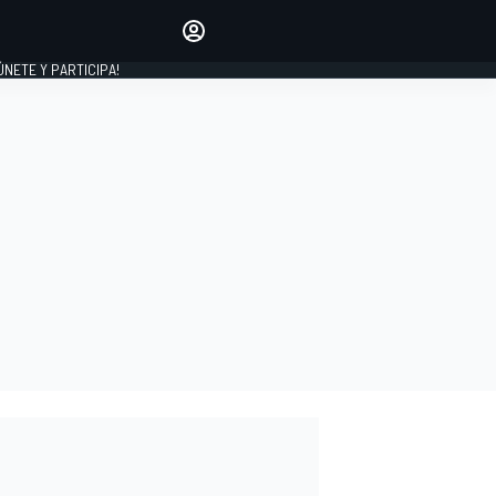
Haz que tu voz se escuche
comentando los artículos
 ÚNETE Y PARTICIPA!
INICIAR SESIÓN
EDICIÓN
ESPAÑA