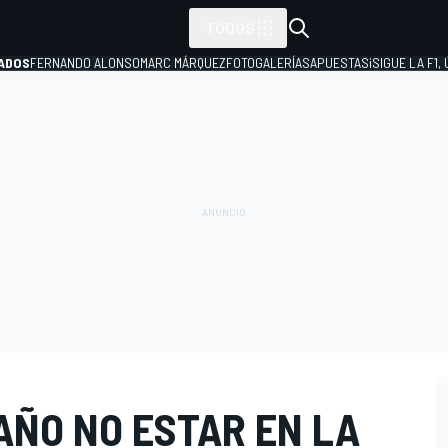
TODOS
ADOS
FERNANDO ALONSO
MARC MÁRQUEZ
FOTOGALERÍAS
APUESTAS
¡SIGUE LA F1,
P
AÑO NO ESTAR EN LA