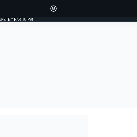
Haz que tu voz se escuche
comentando los artículos
 ÚNETE Y PARTICIPA!
INICIAR SESIÓN
EDICIÓN
ESPAÑA