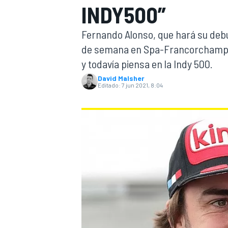
INDY500”
INDYCAR
WRC
Fernando Alonso, que hará su debu
de semana en Spa-Francorchamps,
y todavía piensa en la Indy 500.
David Malsher
Editado:
7 jun 2021, 8:04
WEC
FÓRMULA E