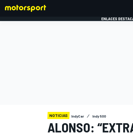
ENLACES DESTAC
FÓRMULA 1
MOTOG
NOTICIAS
IndyCar
Indy 500
ALONSO: “EXTR