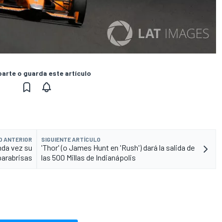
rte o guarda este artículo
O ANTERIOR
SIGUIENTE ARTÍCULO
nda vez su
'Thor' (o James Hunt en 'Rush') dará la salida de
parabrisas
las 500 Millas de Indianápolis