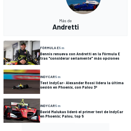
Más de
Andretti
FÓRMULA E
5 m
Dennis renueva con Andretti en la Fórmula E
tras "considerar seriamente" más opciones
INDYCAR
5 m
Test IndyCar- Alexander Rossi lidera la última
sesión en Phoenix, con Palou 3º
INDYCAR
5 m
David Malukas lideró el primer test de IndyCar
en Phoenix; Palou, top 5