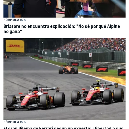
FÓRMULA 1
5 h
Briatore no encuentra explicación: "No sé por qué Alpine
no gana"
FÓRMULA 1
5 h
El gran dilema de Ferrari según un experto: ¿libertad a sus