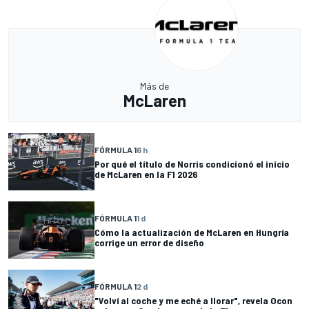
Más de
McLaren
FÓRMULA 1
6 h
Por qué el título de Norris condicionó el inicio
de McLaren en la F1 2026
FÓRMULA 1
1 d
Cómo la actualización de McLaren en Hungría
corrige un error de diseño
FÓRMULA 1
2 d
"Volví al coche y me eché a llorar", revela Ocon