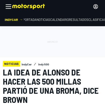
INDYCAR
PORTADA
NOTICIAS
CALENDARIO
RESULTADOS
CLASIFICA
NOTICIAS
IndyCar
Indy 500
LA IDEA DE ALONSO DE
HACER LAS 500 MILLAS
PARTIÓ DE UNA BROMA, DICE
BROWN