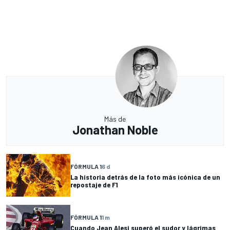
Más de
Jonathan Noble
FÓRMULA 1
6 d
La historia detrás de la foto más icónica de un
repostaje de F1
FÓRMULA 1
1 m
Cuando Jean Alesi superó el sudor y lágrimas