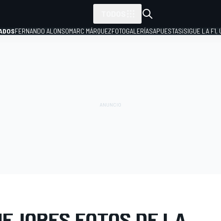
TODOS
ADOS
FERNANDO ALONSO
MARC MÁRQUEZ
FOTOGALERÍAS
APUESTAS
¡SIGUE LA F1,
P
E FOTOS
IndyCar
500 Millas de Indianápolis (110ª Indy 500)
MEJORES FOTOS DE LA