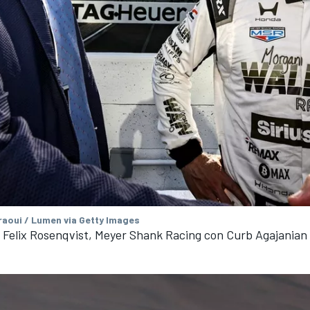
aoui / Lumen via Getty Images
 Felix Rosenqvist, Meyer Shank Racing con Curb Agajania