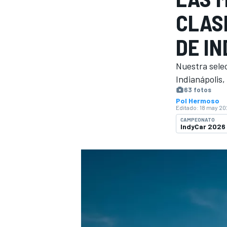
CLASI
INDYCAR
WRC
DE I
Nuestra selec
Indianápolis,
63 fotos
Pol Hermoso
Editado:
18 may 20
CAMPEONATO
IndyCar 2026
WEC
FÓRMULA E