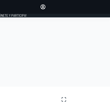
Haz que tu voz se escuche
comentando los artículos
 ÚNETE Y PARTICIPA!
INICIAR SESIÓN
EDICIÓN
ESPAÑA