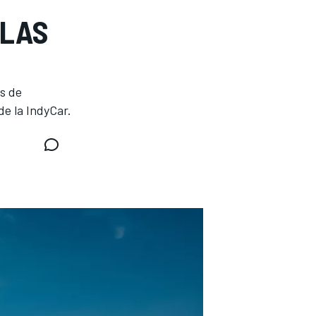
LLAS
as de
de la IndyCar.