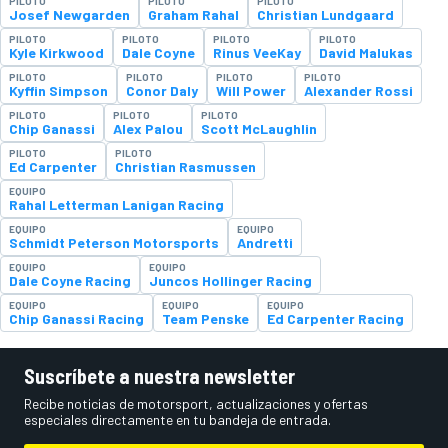
PILOTO
PILOTO
PILOTO
Josef Newgarden
Graham Rahal
Christian Lundgaard
PILOTO
PILOTO
PILOTO
PILOTO
Kyle Kirkwood
Dale Coyne
Rinus VeeKay
David Malukas
PILOTO
PILOTO
PILOTO
PILOTO
Kyffin Simpson
Conor Daly
Will Power
Alexander Rossi
PILOTO
PILOTO
PILOTO
Chip Ganassi
Alex Palou
Scott McLaughlin
PILOTO
PILOTO
Ed Carpenter
Christian Rasmussen
EQUIPO
Rahal Letterman Lanigan Racing
EQUIPO
EQUIPO
Schmidt Peterson Motorsports
Andretti
EQUIPO
EQUIPO
Dale Coyne Racing
Juncos Hollinger Racing
EQUIPO
EQUIPO
EQUIPO
Chip Ganassi Racing
Team Penske
Ed Carpenter Racing
Suscríbete a nuestra newsletter
Recibe noticias de motorsport, actualizaciones y ofertas
especiales directamente en tu bandeja de entrada.