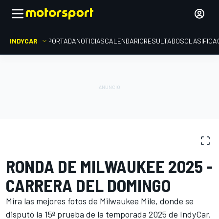
INDYCAR
PORTADA
NOTICIAS
CALENDARIO
RESULTADOS
CLASIFICA
GALERÍAS DE FOTOS
IndyCar
Milwaukee
RONDA DE MILWAUKEE 2025 -
CARRERA DEL DOMINGO
Mira las mejores fotos de Milwaukee Mile, donde se
disputó la 15ª prueba de la temporada 2025 de IndyCar.