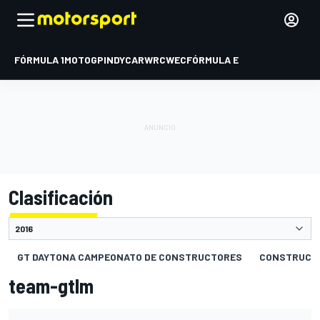
FÓRMULA 1
MOTOGP
INDYCAR
WRC
WEC
FÓRMULA E
Clasificación
GT DAYTONA CAMPEONATO DE CONSTRUCTORES
CONSTRUCT
team-gtlm