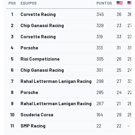
POS
EQUIPOS
PUNTOS
1
Corvette Racing
345
36
36
2
Chip Ganassi Racing
328
23
27
3
Corvette Racing
319
33
23
4
Porsche
313
31
31
5
Risi Competizione
305
26
29
6
Chip Ganassi Racing
301
25
24
7
Rahal Letterman Lanigan Racing
298
27
33
8
Porsche
285
24
22
9
Rahal Letterman Lanigan Racing
267
21
26
10
Scuderia Corsa
164
29
25
11
SMP Racing
22
22
-