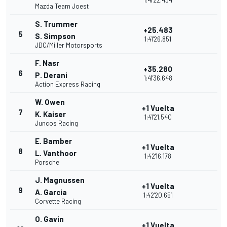
1:41'22.434
Mazda Team Joest
S. Trummer
+25.483
5
S. Simpson
1:41'26.851
JDC/Miller Motorsports
F. Nasr
+35.280
6
P. Derani
1:41'36.648
Action Express Racing
W. Owen
+1 Vuelta
7
K. Kaiser
1:41'21.540
Juncos Racing
E. Bamber
+1 Vuelta
8
L. Vanthoor
1:42'16.178
Porsche
J. Magnussen
+1 Vuelta
9
A. Garcia
1:42'20.651
Corvette Racing
O. Gavin
+1 Vuelta