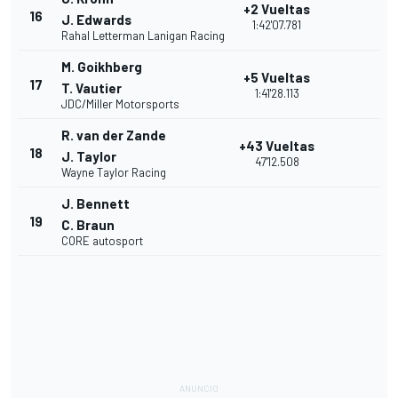
+2 Vueltas
16
J. Edwards
1:42'07.781
Rahal Letterman Lanigan Racing
M. Goikhberg
+5 Vueltas
17
T. Vautier
1:41'28.113
JDC/Miller Motorsports
R. van der Zande
+43 Vueltas
18
J. Taylor
47'12.508
Wayne Taylor Racing
J. Bennett
19
C. Braun
CORE autosport