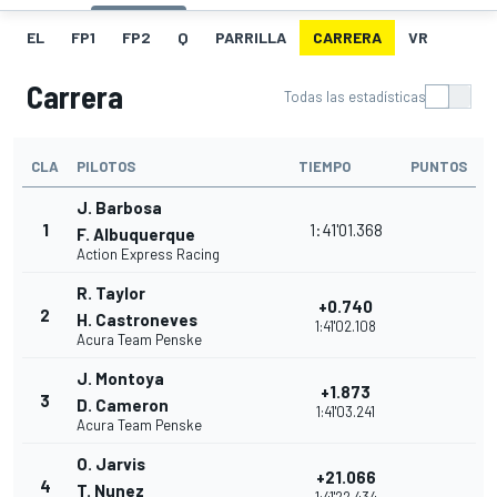
EL
FP1
FP2
Q
PARRILLA
CARRERA
VR
Carrera
Todas las estadísticas
CLA
PILOTOS
TIEMPO
PUNTOS
J. Barbosa
1
1:41'01.368
F. Albuquerque
Action Express Racing
R. Taylor
+0.740
2
H. Castroneves
1:41'02.108
Acura Team Penske
J. Montoya
+1.873
3
D. Cameron
1:41'03.241
Acura Team Penske
O. Jarvis
+21.066
4
T. Nunez