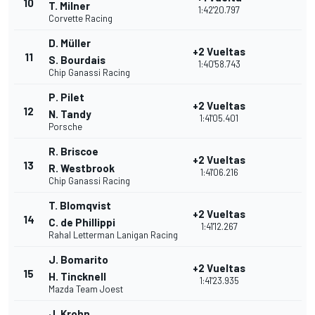
10
T. Milner
1:42'20.797
Corvette Racing
D. Müller
+2 Vueltas
11
S. Bourdais
1:40'58.743
Chip Ganassi Racing
P. Pilet
+2 Vueltas
12
N. Tandy
1:41'05.401
Porsche
R. Briscoe
+2 Vueltas
13
R. Westbrook
1:41'06.216
Chip Ganassi Racing
T. Blomqvist
+2 Vueltas
14
C. de Phillippi
1:41'12.267
Rahal Letterman Lanigan Racing
J. Bomarito
+2 Vueltas
15
H. Tincknell
1:41'23.935
Mazda Team Joest
J. Krohn