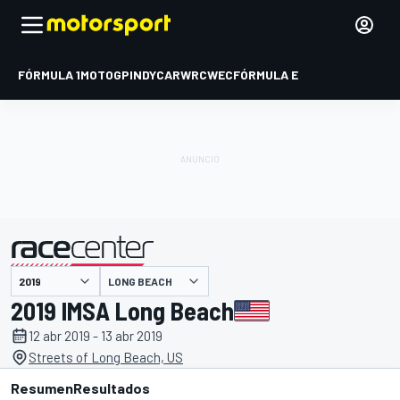
FÓRMULA 1
MOTOGP
INDYCAR
WRC
WEC
FÓRMULA E
LONG BEACH
presentado por
2019 IMSA Long Beach
12 abr 2019 - 13 abr 2019
Streets of Long Beach, US
Resumen
Resultados