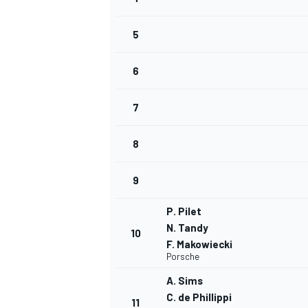
5
6
7
8
9
P. Pilet
N. Tandy
10
F. Makowiecki
Porsche
A. Sims
C. de Phillippi
11