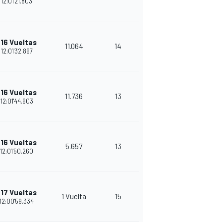
12:01'21.803
+16 Vueltas
11.064
14
30
12:01'32.867
+16 Vueltas
11.736
13
28
12:01'44.603
+16 Vueltas
5.657
13
26
12:01'50.260
+17 Vueltas
1 Vuelta
15
25
12:00'59.334