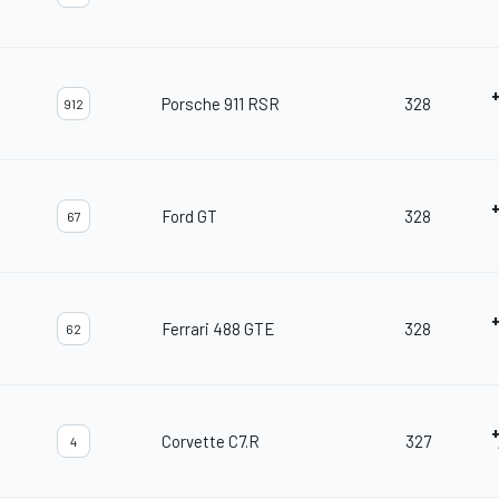
Porsche 911 RSR
328
912
Ford GT
328
67
Ferrari 488 GTE
328
62
Corvette C7.R
327
4