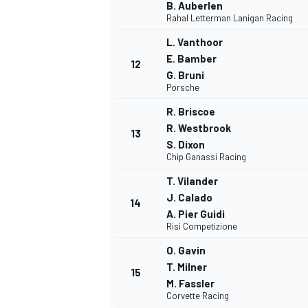
B. Auberlen
Rahal Letterman Lanigan Racing
L. Vanthoor
E. Bamber
12
G. Bruni
Porsche
R. Briscoe
R. Westbrook
13
S. Dixon
Chip Ganassi Racing
T. Vilander
J. Calado
14
A. Pier Guidi
Risi Competizione
O. Gavin
T. Milner
15
M. Fassler
Corvette Racing