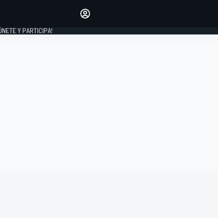
Haz que tu voz se escuche
comentando los artículos
 ÚNETE Y PARTICIPA!
INICIAR SESIÓN
EDICIÓN
ESPAÑA