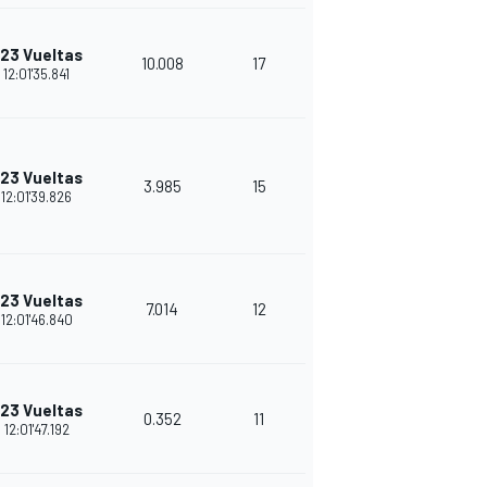
23 Vueltas
10.008
17
26
12:01'35.841
23 Vueltas
3.985
15
25
12:01'39.826
23 Vueltas
7.014
12
24
12:01'46.840
23 Vueltas
0.352
11
23
12:01'47.192