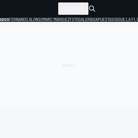
TODOS
ADOS
FERNANDO ALONSO
MARC MÁRQUEZ
FOTOGALERÍAS
APUESTAS
¡SIGUE LA F1,
P