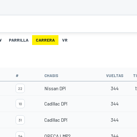
W
PARRILLA
CARRERA
VR
#
CHASIS
VUELTAS
T
Nissan DPi
344
1
22
Cadillac DPi
344
10
Cadillac DPi
344
31
ORECA LMP2
344
54