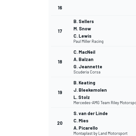
16
B. Sellers
M. Snow
17
C. Lewis
Paul Miller Racing
C. MacNeil
A. Balzan
18
G. Jeannette
Scuderia Corsa
MÁS CATEGORÍAS
B. Keating
J. Bleekemolen
19
L. Stolz
Mercedes-AMG Team Riley Motorspo
S. van der Linde
C. Mies
20
A. Picarello
Montaplast by Land Motorsport