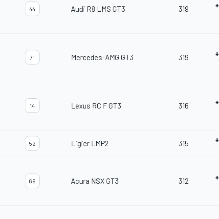
+
Audi R8 LMS GT3
319
44
+
Mercedes-AMG GT3
319
71
+
Lexus RC F GT3
316
14
+
Ligier LMP2
315
52
+
Acura NSX GT3
312
69