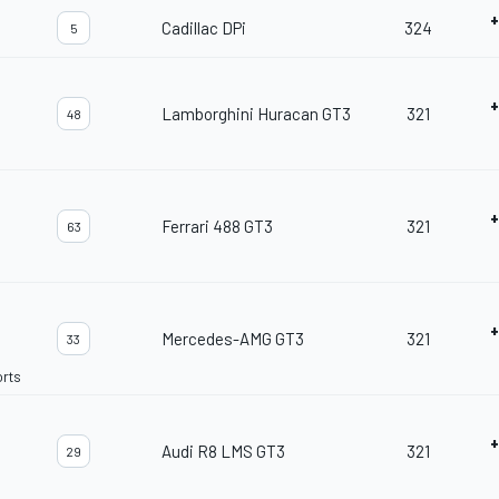
+
Cadillac DPi
324
5
+
Lamborghini Huracan GT3
321
48
+
Ferrari 488 GT3
321
63
+
Mercedes-AMG GT3
321
33
rts
+
Audi R8 LMS GT3
321
29