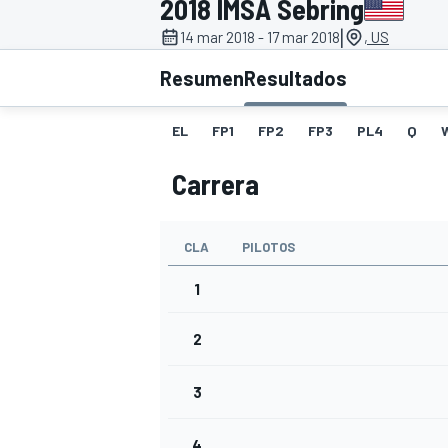
2018 IMSA Sebring
|
14 mar 2018 - 17 mar 2018
, US
INDYCAR
WRC
Resumen
Resultados
EL
FP1
FP2
FP3
PL4
Q
Carrera
CLA
PILOTOS
1
2
WEC
FÓRMULA E
3
4