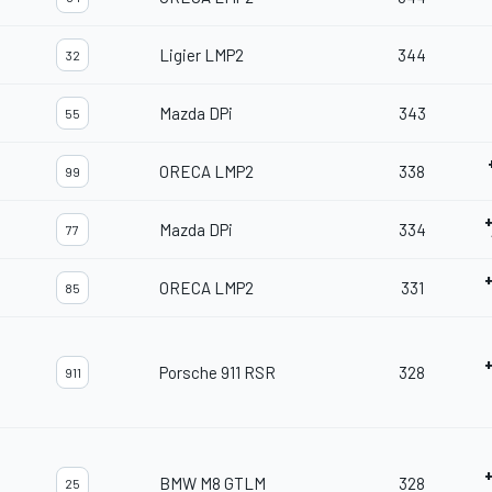
Ligier LMP2
344
32
Mazda DPi
343
55
ORECA LMP2
338
99
Mazda DPi
334
77
ORECA LMP2
331
85
Porsche 911 RSR
328
911
BMW M8 GTLM
328
25