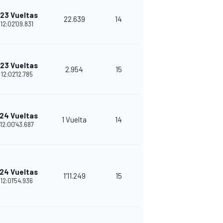
23 Vueltas
22.639
14
22
12:02'09.831
23 Vueltas
2.954
15
21
12:02'12.785
24 Vueltas
1 Vuelta
14
20
12:00'43.687
24 Vueltas
1'11.249
15
19
12:01'54.936