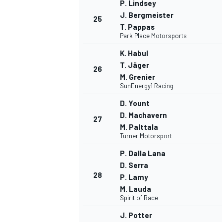
P. Lindsey
J. Bergmeister
25
T. Pappas
Park Place Motorsports
K. Habul
T. Jäger
26
M. Grenier
SunEnergy1 Racing
D. Yount
D. Machavern
27
M. Palttala
Turner Motorsport
P. Dalla Lana
D. Serra
28
P. Lamy
M. Lauda
Spirit of Race
J. Potter