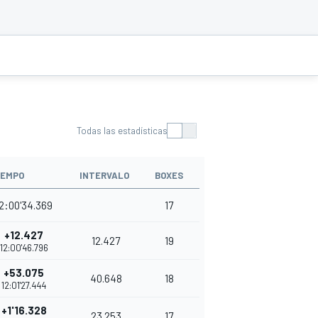
Todas las estadísticas
IEMPO
INTERVALO
BOXES
PUNTOS
2:00'34.369
17
35
+12.427
12.427
19
32
12:00'46.796
+53.075
40.648
18
30
12:01'27.444
+1'16.328
23.253
17
28