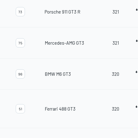
+
Porsche 911 GT3 R
321
73
+
Mercedes-AMG GT3
321
75
+
BMW M6 GT3
320
96
+
Ferrari 488 GT3
320
51