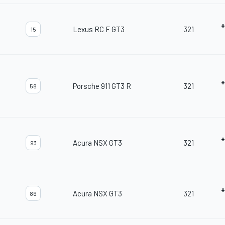
+
Lexus RC F GT3
321
15
+
Porsche 911 GT3 R
321
58
+
Acura NSX GT3
321
93
+
Acura NSX GT3
321
86