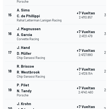
Porsche
A. Sims
+7 Vueltas
15
32
C. de Phillippi
2:41'10.857
Rahal Letterman Lanigan Racing
J. Magnussen
+7 Vueltas
16
30
A. Garcia
2:41'21.479
Corvette Racing
J. Hand
+7 Vueltas
17
28
D. Müller
2:41'27.880
Chip Ganassi Racing
R. Briscoe
+7 Vueltas
18
26
R. Westbrook
2:41'29.154
Chip Ganassi Racing
P. Pilet
+7 Vueltas
19
25
N. Tandy
2:41'40.460
Porsche
J. Krohn
+7 Vueltas
20
24