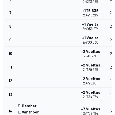
2:42'13.455
+1'15.636
7
24
2:42'15.215
+1 Vuelta
8
23
2:40'59.974
+1 Vuelta
9
22
2:41'00.330
+2 Vueltas
10
21
2:41'11.730
+2 Vueltas
11
20
2:41'29.395
+2 Vueltas
12
19
2:41'29.661
+2 Vueltas
13
18
2:41'34.974
E. Bamber
+7 Vueltas
14
35
L. Vanthoor
2:41'09.184