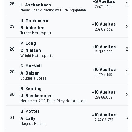
+9 Vueltas
26
26
L. Aschenbach
2:42'18.485
Meyer Shank Racing w/ Curb-Agajanian
D. Machavern
+10 Vueltas
27
25
B. Auberlen
2:41'02.332
Turner Motorsport
P. Long
+10 Vueltas
28
24
C. Nielsen
2:41'36.859
Wright Motorsports
C. MacNeil
+10 Vueltas
29
23
A. Balzan
2:41'43.136
Scuderia Corsa
B. Keating
+10 Vueltas
30
22
J. Bleekemolen
2:41'56.059
Mercedes-AMG Team Riley Motorsports
J. Potter
+10 Vueltas
31
21
A. Lally
2:42'08.472
Magnus Racing