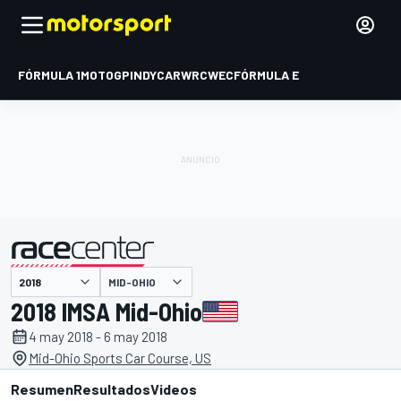
FÓRMULA 1
MOTOGP
INDYCAR
WRC
WEC
FÓRMULA E
MID-OHIO
presentado por
2018 IMSA Mid-Ohio
4 may 2018 - 6 may 2018
Mid-Ohio Sports Car Course, US
Resumen
Resultados
Videos