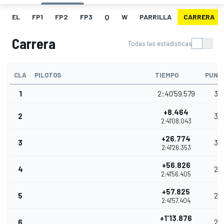
EL
FP1
FP2
FP3
Q
W
PARRILLA
CARRERA
Carrera
Todas las estadísticas
CLA
PILOTOS
TIEMPO
PUNT
1
2:40'59.579
35
+8.464
2
32
2:41'08.043
+26.774
3
30
2:41'26.353
+56.826
4
28
2:41'56.405
+57.825
5
26
2:41'57.404
+1'13.876
6
25