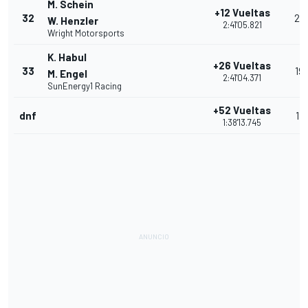
M. Schein
+12 Vueltas
32
20
W. Henzler
2:41'05.821
Wright Motorsports
K. Habul
+26 Vueltas
33
19
M. Engel
2:41'04.371
SunEnergy1 Racing
+52 Vueltas
dnf
17
1:38'13.745