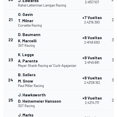
J. Edwards
2:41'57.107
Rahal Letterman Lanigan Racing
O. Gavin
+7 Vueltas
21
23
T. Milner
2:42'19.383
Corvette Racing
D. Baumann
+9 Vueltas
22
35
K. Marcelli
2:41'49.690
3GT Racing
K. Legge
+9 Vueltas
23
32
A. Parente
2:41'49.881
Meyer Shank Racing w/ Curb-Agajanian
B. Sellers
+9 Vueltas
24
30
M. Snow
2:42'08.162
Paul Miller Racing
J. Hawksworth
+9 Vueltas
25
28
D. Heinemeier Hansson
2:42'14.717
3GT Racing
J. Marks