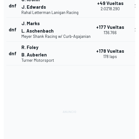
+49 Vueltas
dnf
2
J. Edwards
2:02'18.290
Rahal Letterman Lanigan Racing
J. Marks
+177 Vueltas
dnf
2
L. Aschenbach
1'36.766
Meyer Shank Racing w/ Curb-Agajanian
R. Foley
+178 Vueltas
dnf
21
B. Auberlen
178 laps
Turner Motorsport