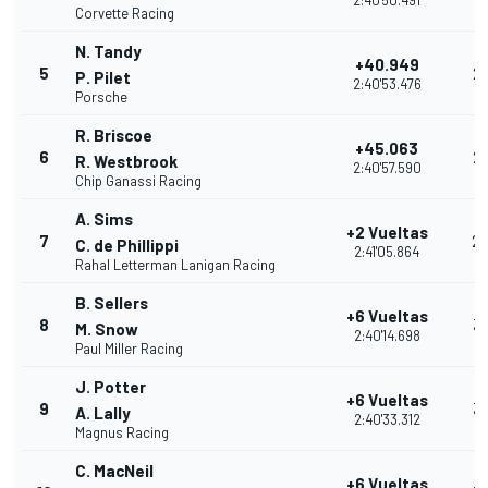
2:40'50.491
Corvette Racing
N. Tandy
+40.949
5
2
P. Pilet
2:40'53.476
Porsche
R. Briscoe
+45.063
6
2
R. Westbrook
2:40'57.590
Chip Ganassi Racing
A. Sims
+2 Vueltas
7
2
C. de Phillippi
2:41'05.864
Rahal Letterman Lanigan Racing
B. Sellers
+6 Vueltas
8
3
M. Snow
2:40'14.698
Paul Miller Racing
J. Potter
+6 Vueltas
9
3
A. Lally
2:40'33.312
Magnus Racing
C. MacNeil
+6 Vueltas