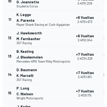
10
3
G. Jeannette
2:40'51.209
Scuderia Corsa
K. Legge
+6 Vueltas
11
2
A. Parente
2:40'54.673
Meyer Shank Racing w/ Curb-Agajanian
J. Hawksworth
+6 Vueltas
12
2
M. Farnbacher
2:41'00.944
3GT Racing
B. Keating
+7 Vueltas
13
2
J. Bleekemolen
2:40'34.328
Mercedes-AMG Team Riley Motorsports
D. Baumann
+7 Vueltas
14
2
K. Marcelli
2:40'51.851
3GT Racing
P. Long
+7 Vueltas
15
2
C. Nielsen
2:41'09.175
Wright Motorsports
J. Krohn