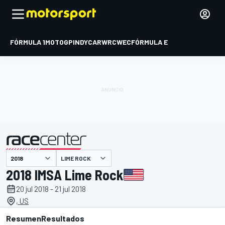
FÓRMULA 1
MOTOGP
INDYCAR
WRC
WEC
FÓRMULA E
LIME ROCK
presentado por
2018 IMSA Lime Rock
20 jul 2018 - 21 jul 2018
, US
Resumen
Resultados