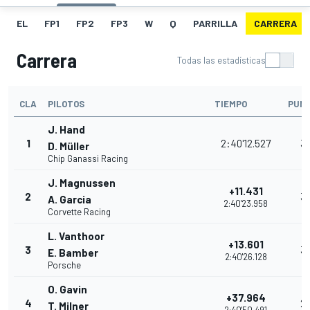
EL
FP1
FP2
FP3
W
Q
PARRILLA
CARRERA
Carrera
Todas las estadísticas
CLA
PILOTOS
TIEMPO
PUN
J. Hand
1
2:40'12.527
3
D. Müller
Chip Ganassi Racing
J. Magnussen
+11.431
2
3
A. Garcia
2:40'23.958
Corvette Racing
L. Vanthoor
+13.601
3
3
E. Bamber
2:40'26.128
Porsche
O. Gavin
+37.964
4
2
T. Milner