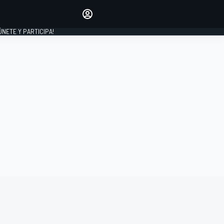
Haz que tu voz se escuche
comentando los artículos
 ÚNETE Y PARTICIPA!
INICIAR SESIÓN
EDICIÓN
ESPAÑA