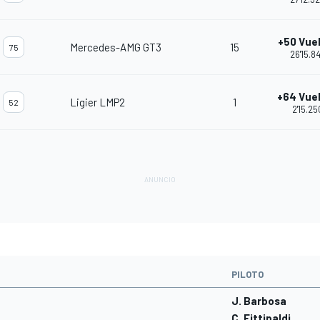
+50 Vue
Mercedes-AMG GT3
15
75
26'15.8
+64 Vue
Ligier LMP2
1
52
2'15.25
PILOTO
J. Barbosa
C. Fittipaldi