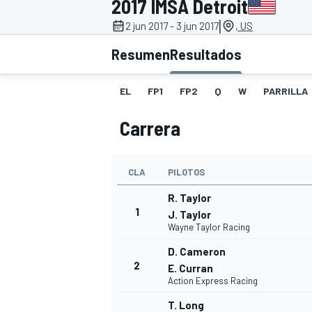
2017 IMSA Detroit
|
2 jun 2017 - 3 jun 2017
, US
INDYCAR
WRC
Resumen
Resultados
EL
FP1
FP2
Q
W
PARRILLA
Carrera
CLA
PILOTOS
R. Taylor
1
J. Taylor
Wayne Taylor Racing
WEC
FÓRMULA E
D. Cameron
2
E. Curran
Action Express Racing
T. Long