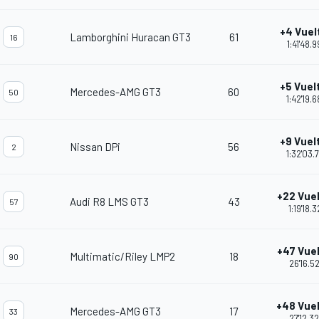
+4 Vuel
Lamborghini Huracan GT3
61
16
1:41'48.
+5 Vuel
Mercedes-AMG GT3
60
50
1:42'19.
+9 Vuel
Nissan DPi
56
2
1:32'03.
+22 Vue
Audi R8 LMS GT3
43
57
1:19'18.3
+47 Vue
Multimatic/Riley LMP2
18
90
26'16.5
+48 Vue
Mercedes-AMG GT3
17
33
27'12.3