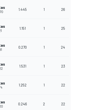
tas
1.445
1
26
970
tas
1.151
1
25
21
tas
0.270
1
24
91
tas
1.531
1
23
922
tas
1.252
1
22
74
tas
0.246
2
22
420