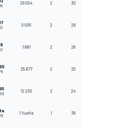
02
29.554
2
30
16
07
5.505
2
28
21
88
1.881
2
26
02
765
25.877
2
25
79
995
12.230
2
24
509
lta
1 Vuelta
1
36
379