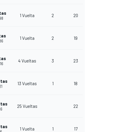
tas
1 Vuelta
2
20
998
tas
1 Vuelta
2
19
686
tas
4 Vueltas
3
23
716
ltas
13 Vueltas
1
18
21
ltas
25 Vueltas
22
26
ltas
1 Vuelta
1
17
26