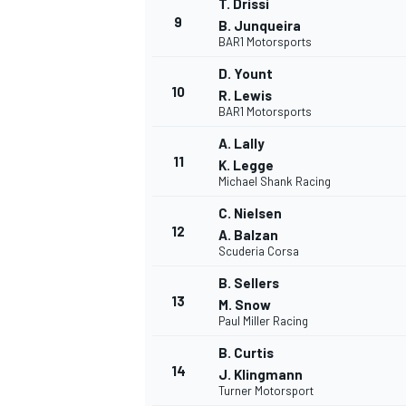
T. Drissi
9
B. Junqueira
BAR1 Motorsports
D. Yount
10
R. Lewis
BAR1 Motorsports
A. Lally
11
K. Legge
Michael Shank Racing
C. Nielsen
12
A. Balzan
Scuderia Corsa
B. Sellers
13
M. Snow
Paul Miller Racing
B. Curtis
14
J. Klingmann
Turner Motorsport