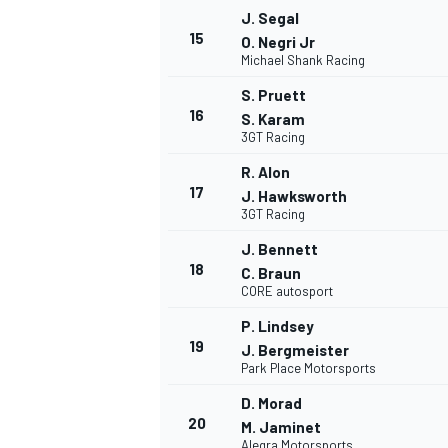
J. Segal
15
O. Negri Jr
Michael Shank Racing
S. Pruett
16
S. Karam
3GT Racing
R. Alon
17
J. Hawksworth
3GT Racing
J. Bennett
MÁS CATEGORÍAS
18
C. Braun
CORE autosport
P. Lindsey
19
J. Bergmeister
Park Place Motorsports
D. Morad
20
M. Jaminet
Alegra Motorsports