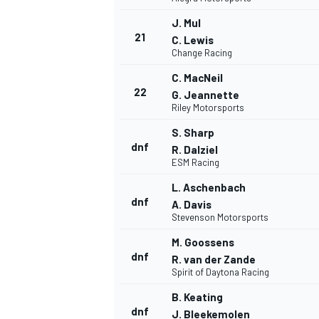
J. Mul
21
C. Lewis
Change Racing
C. MacNeil
22
G. Jeannette
Riley Motorsports
S. Sharp
dnf
R. Dalziel
ESM Racing
L. Aschenbach
dnf
A. Davis
Stevenson Motorsports
M. Goossens
dnf
R. van der Zande
Spirit of Daytona Racing
B. Keating
dnf
J. Bleekemolen