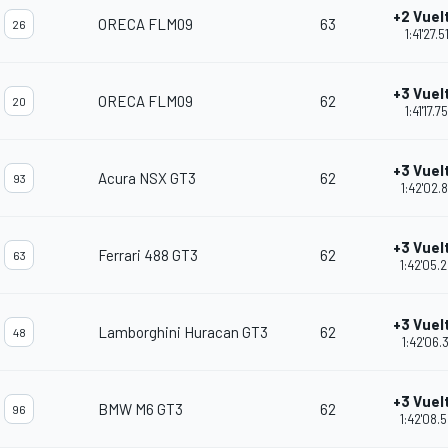
+2 Vuel
ORECA FLM09
63
26
1:41'27.5
+3 Vuel
ORECA FLM09
62
20
1:41'17.7
+3 Vuel
Acura NSX GT3
62
93
1:42'02.
+3 Vuel
Ferrari 488 GT3
62
63
1:42'05.
+3 Vuel
Lamborghini Huracan GT3
62
48
1:42'06.
+3 Vuel
BMW M6 GT3
62
96
1:42'08.