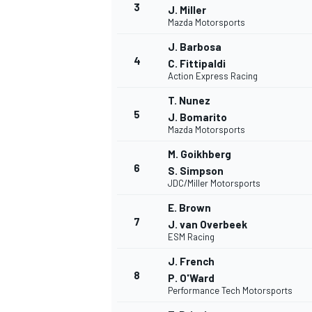
3
J. Miller
Mazda Motorsports
J. Barbosa
4
C. Fittipaldi
Action Express Racing
T. Nunez
5
J. Bomarito
Mazda Motorsports
M. Goikhberg
6
S. Simpson
JDC/Miller Motorsports
E. Brown
7
J. van Overbeek
ESM Racing
J. French
8
P. O'Ward
Performance Tech Motorsports