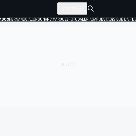
TODOS
ADOS
FERNANDO ALONSO
MARC MÁRQUEZ
FOTOGALERÍAS
APUESTAS
¡SIGUE LA F1,
P