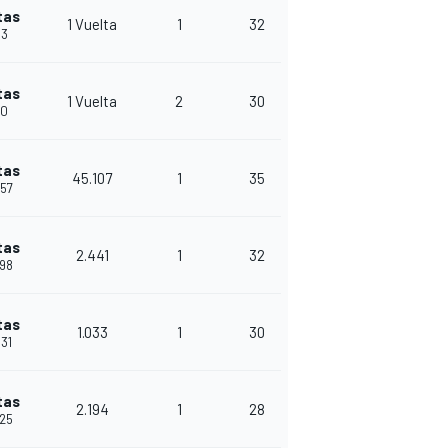
tas
1 Vuelta
1
32
13
tas
1 Vuelta
2
30
50
tas
45.107
1
35
857
tas
2.441
1
32
298
tas
1.033
1
30
331
tas
2.194
1
28
525