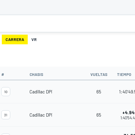
CARRERA
VR
#
CHASIS
VUELTAS
TIEMPO
Cadillac DPi
65
1:40'49.
10
+4.94
Cadillac DPi
65
31
1:40'54.