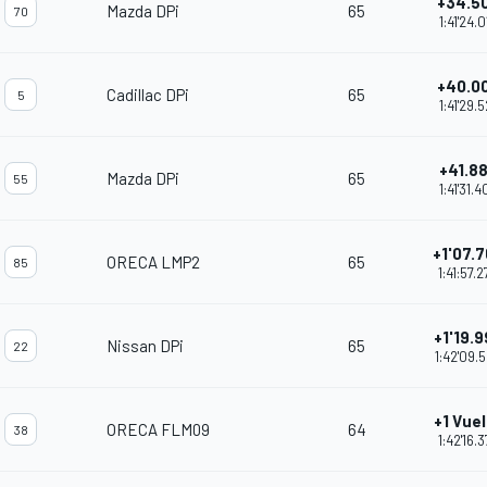
+34.5
Mazda DPi
65
70
1:41'24.0
+40.0
Cadillac DPi
65
5
1:41'29.5
+41.8
Mazda DPi
65
55
1:41'31.4
+1'07.
ORECA LMP2
65
85
1:41:57.2
+1'19.
Nissan DPi
65
22
1:42'09.
+1 Vue
ORECA FLM09
64
38
1:42'16.