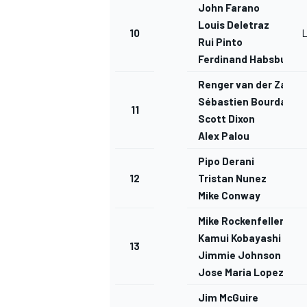
John Farano
Louis Deletraz
10
Rui Pinto
Ferdinand Habsburg
Renger van der Zande
Sébastien Bourdais
11
Scott Dixon
Alex Palou
Pipo Derani
12
Tristan Nunez
Mike Conway
Mike Rockenfeller
Kamui Kobayashi
13
Jimmie Johnson
Jose Maria Lopez
Jim McGuire