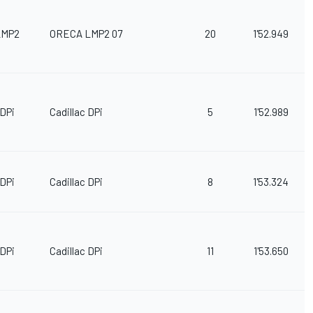
LMP2
ORECA LMP2 07
20
1'52.949
DPi
Cadillac DPi
5
1'52.989
DPi
Cadillac DPi
8
1'53.324
DPi
Cadillac DPi
11
1'53.650