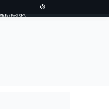
Haz que tu voz se escuche
comentando los artículos
 ÚNETE Y PARTICIPA!
INICIAR SESIÓN
EDICIÓN
ESPAÑA