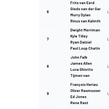
Frits van Eerd
Giedo van der Garde
6
Murry Dylan
Rinus van Kalmthout
Dwight Merriman
Kyle Tilley
7
Ryan Dalziel
Paul Loup Chatin
John Falb
James Allen
8
Luca Ghiotto
Tijmen van
François Heriau
Oliver Rasmussen
9
Ed Jones
Rene Rast