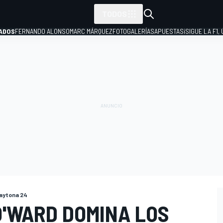
TODOS
ADOS
FERNANDO ALONSO
MARC MÁRQUEZ
FOTOGALERÍAS
APUESTAS
¡SIGUE LA F1,
P
aytona 24
O'WARD DOMINA LOS