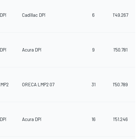
DPi
Cadillac DPi
6
1'49.267
DPi
Acura DPi
9
1'50.781
LMP2
ORECA LMP2 07
31
1'50.789
DPi
Acura DPi
16
1'51.246