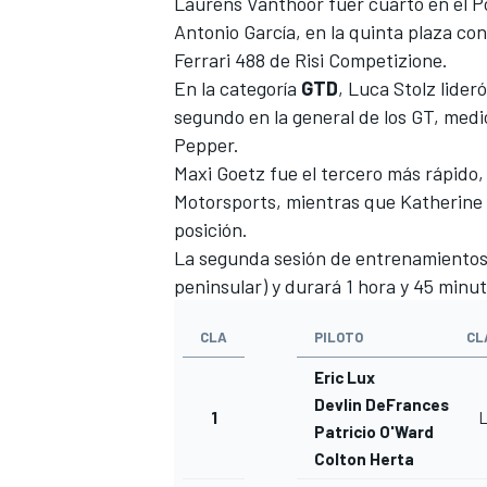
Laurens Vanthoor
fuer cuarto en el 
Antonio García, en la quinta plaza con
Ferrari 488 de
Risi Competizione
.
En la categoría
GTD
,
Luca Stolz
lideró
segundo en la general de los GT, med
Pepper.
Maxi Goetz fue el tercero más rápido
Motorsports, mientras que
Katherine
posición.
La segunda sesión de entrenamientos 
peninsular) y durará 1 hora y 45 minut
MÁS CATEGORÍAS
CLA
PILOTO
CL
Eric Lux
Devlin DeFrancesco
1
Patricio O'Ward
Colton Herta