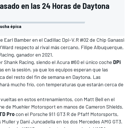
asado en las 24 Horas de Daytona
lucha épica
de
Earl Bamber
en el Cadillac Dpi-V.R #02 de
Chip Ganassi
 O'Ward respecto al rival más cercano,
Filipe Albuquerque
,
Racing
, ganador en 2021.
er Shank Racing, siendo el Acura #60 el único coche
DPi
 en la sesión, ya que los equipos esperan que las
ca del resto del fin de semana en Daytona. Las
 hará mucho frío, con temperaturas que estarán cerca de
vueltas en estos entrenamientos, con Matt Bell en el
he de Muehler Motorsport en manos de Cameron Shields.
TD Pro
con el Porsche 911 GT3 R de Pfaff Motorsports,
rk Muller y Dani Juncadella en los dos Mercedes AMG GT3.