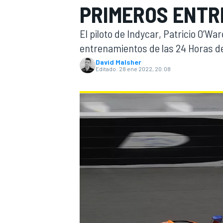
PRIMEROS ENT
INDYCAR
WRC
El piloto de Indycar, Patricio O’W
entrenamientos de las 24 Horas d
David Malsher
Editado:
28 ene 2022, 20:08
WEC
FÓRMULA E