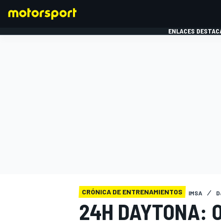
ENLACES DESTAC
FÓRMULA 1
MOTOG
CRÓNICA DE ENTRENAMIENTOS
IMSA
D
24H DAYTONA: 