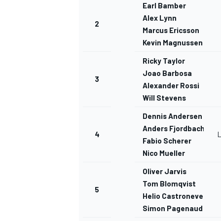
Earl Bamber
Alex Lynn
2
Marcus Ericsson
Kevin Magnussen
Ricky Taylor
Joao Barbosa
3
Alexander Rossi
Will Stevens
Dennis Andersen
Anders Fjordbach
4
Fabio Scherer
Nico Mueller
Oliver Jarvis
Tom Blomqvist
5
Helio Castroneves
Simon Pagenaud