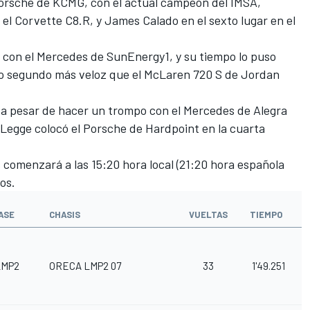
Porsche de KCMG, con el actual campeón del IMSA,
 el Corvette C8.R, y
James Calado
en el sexto lugar en el
 con el Mercedes de SunEnergy1, y su tiempo lo puso
io segundo más veloz que el McLaren 720 S de Jordan
, a pesar de hacer un trompo con el Mercedes de Alegra
 Legge
colocó el Porsche de Hardpoint en la cuarta
comenzará a las 15:20 hora local (21:20 hora española
os.
ASE
CHASIS
VUELTAS
TIEMPO
LMP2
ORECA LMP2 07
33
1'49.251