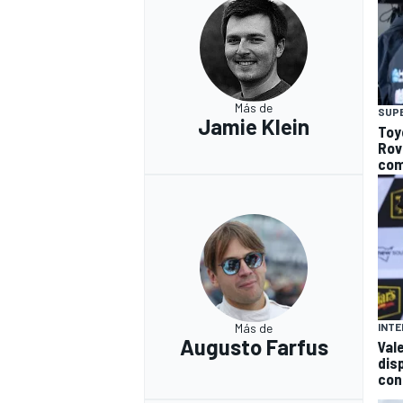
Más de
SUP
Jamie Klein
Toy
Rov
com
Más de
INTE
Augusto Farfus
Val
dis
con