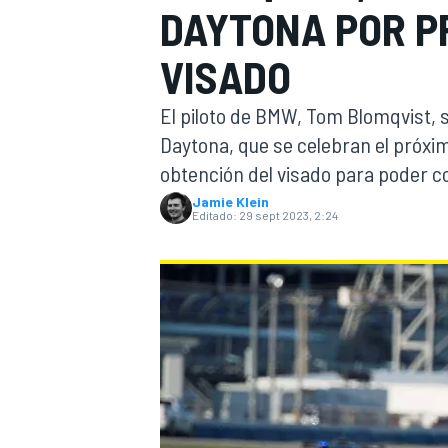
DAYTONA POR P
INDYCAR
WRC
VISADO
El piloto de BMW, Tom Blomqvist, s
Daytona, que se celebran el próxim
obtención del visado para poder 
Jamie Klein
Editado:
29 sept 2023, 2:24
WEC
FÓRMULA E