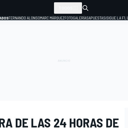
TODOS
ADOS
FERNANDO ALONSO
MARC MÁRQUEZ
FOTOGALERÍAS
APUESTAS
¡SIGUE LA F1,
P
RA DE LAS 24 HORAS DE