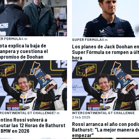
ER FORMULA
4 m
SUPER FORMULA
6 m
ota explica la baja de
Los planes de Jack Doohan en
anpera y cuestiona el
Super Fórmula se rompen a úl
promiso de Doohan
hora
RCONTINENTAL GT CHALLENGE
7 m
INTERCONTINENTAL GT CHALLENGE
2 feb 2025
entino Rossi volverá a
Rossi arranca el año con podi
putar las 12 Horas de Bathurst
Bathurst: "La mejor manera d
 BMW en 2026
empezar"