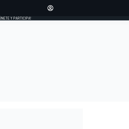
Haz que tu voz se escuche
comentando los artículos
 ÚNETE Y PARTICIPA!
INICIAR SESIÓN
EDICIÓN
ESPAÑA