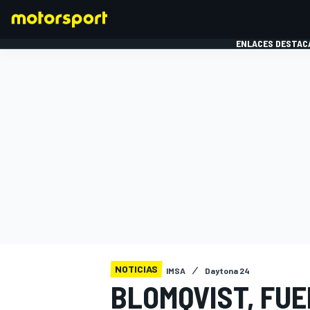
ENLACES DESTAC
FÓRMULA 1
MOTOG
NOTICIAS
IMSA
Daytona 24
BLOMQVIST, FUE