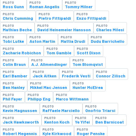
PILOTO
PILOTO
PILOTO
Ross Gunn
Roman Angelis
Tommy Milner
PILOTO
PILOTO
PILOTO
Chris Cumming
Pietro Fittipaldi
Enzo Fittipaldi
PILOTO
PILOTO
PILOTO
Mathias Beche
David Heinemeier Hansson
Charles Milesi
PILOTO
PILOTO
PILOTO
PILOTO
Tobi Lutke
Aston Martin
Mattia Drudi
Dudu Barrichello
PILOTO
PILOTO
PILOTO
Zacharie Robichon
Tom Gamble
Scott Dixon
PILOTO
PILOTO
PILOTO
Colin Braun
A.J. Allmendinger
Tom Blomqvist
PILOTO
PILOTO
PILOTO
PILOTO
Earl Bamber
Jack Aitken
Frederik Vesti
Connor Zilisch
PILOTO
PILOTO
PILOTO
Ben Hanley
Mikkel Mac Jensen
Hunter McElrea
PILOTO
PILOTO
PILOTO
Phil Fayer
Philipp Eng
Marco Wittmann
PILOTO
PILOTO
PILOTO
Kevin Magnussen
Raffaele Marciello
Onofrio Triarsi
PILOTO
PILOTO
PILOTO
PILOTO
Jack Hawksworth
Kenton Koch
Ye Yifei
Ben Barnicoat
PILOTO
PILOTO
PILOTO
Robert Megennis
Kyle Kirkwood
Roger Penske