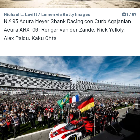
Michael L. Levitt / Lumen via Getty Images
1 / 57
N.º 93 Acura Meyer Shank Racing con Curb Agajanian
Acura ARX-06: Renger van der Zande, Nick Yelloly,
Alex Palou, Kaku Ohta