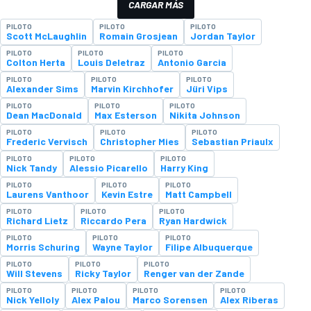
CARGAR MÁS
PILOTO
PILOTO
PILOTO
Scott McLaughlin
Romain Grosjean
Jordan Taylor
PILOTO
PILOTO
PILOTO
Colton Herta
Louis Deletraz
Antonio Garcia
PILOTO
PILOTO
PILOTO
Alexander Sims
Marvin Kirchhofer
Jüri Vips
PILOTO
PILOTO
PILOTO
Dean MacDonald
Max Esterson
Nikita Johnson
PILOTO
PILOTO
PILOTO
Frederic Vervisch
Christopher Mies
Sebastian Priaulx
PILOTO
PILOTO
PILOTO
Nick Tandy
Alessio Picarello
Harry King
PILOTO
PILOTO
PILOTO
Laurens Vanthoor
Kevin Estre
Matt Campbell
PILOTO
PILOTO
PILOTO
Richard Lietz
Riccardo Pera
Ryan Hardwick
PILOTO
PILOTO
PILOTO
Morris Schuring
Wayne Taylor
Filipe Albuquerque
PILOTO
PILOTO
PILOTO
Will Stevens
Ricky Taylor
Renger van der Zande
PILOTO
PILOTO
PILOTO
PILOTO
Nick Yelloly
Alex Palou
Marco Sorensen
Alex Riberas