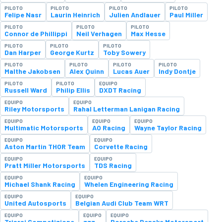
PILOTO
PILOTO
PILOTO
PILOTO
Felipe Nasr
Laurin Heinrich
Julien Andlauer
Paul Miller
PILOTO
PILOTO
PILOTO
Connor de Phillippi
Neil Verhagen
Max Hesse
PILOTO
PILOTO
PILOTO
Dan Harper
George Kurtz
Toby Sowery
PILOTO
PILOTO
PILOTO
PILOTO
Malthe Jakobsen
Alex Quinn
Lucas Auer
Indy Dontje
PILOTO
PILOTO
EQUIPO
Russell Ward
Philip Ellis
DXDT Racing
EQUIPO
EQUIPO
Riley Motorsports
Rahal Letterman Lanigan Racing
EQUIPO
EQUIPO
EQUIPO
Multimatic Motorsports
AO Racing
Wayne Taylor Racing
EQUIPO
EQUIPO
Aston Martin THOR Team
Corvette Racing
EQUIPO
EQUIPO
Pratt Miller Motorsports
TDS Racing
EQUIPO
EQUIPO
Michael Shank Racing
Whelen Engineering Racing
EQUIPO
EQUIPO
United Autosports
Belgian Audi Club Team WRT
EQUIPO
EQUIPO
EQUIPO
Triarsi Competizione
zzz
Porsche Penske Motorsport