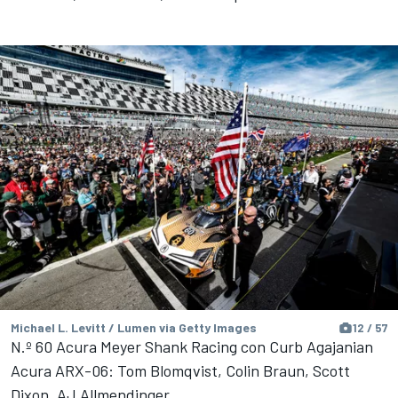
Michael L. Levitt / Lumen via Getty Images
12 / 57
N.º 60 Acura Meyer Shank Racing con Curb Agajanian
Acura ARX-06: Tom Blomqvist, Colin Braun, Scott
Dixon, AJ Allmendinger