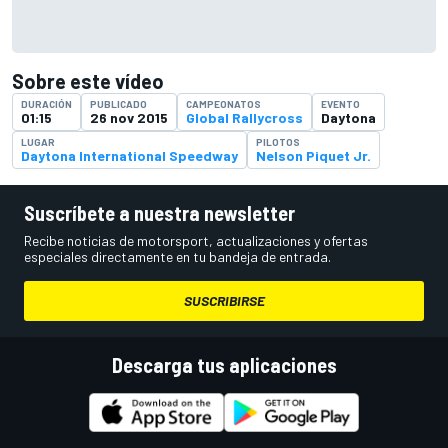
Sobre este vídeo
DURACIÓN
PUBLICADO
CAMPEONATOS
EVENTO
01:15
26 nov 2015
Global Rallycross
Daytona
LUGAR
PILOTOS
Daytona International Speedway
Nelson Piquet Jr.
Suscríbete a nuestra newsletter
Recibe noticias de motorsport, actualizaciones y ofertas
especiales directamente en tu bandeja de entrada.
SUSCRIBIRSE
Descarga tus aplicaciones