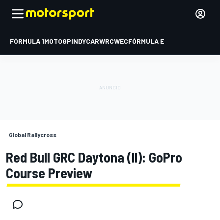
FÓRMULA 1
MOTOGP
INDYCAR
WRC
WEC
FÓRMULA E
Global Rallycross
Red Bull GRC Daytona (II): GoPro
Course Preview