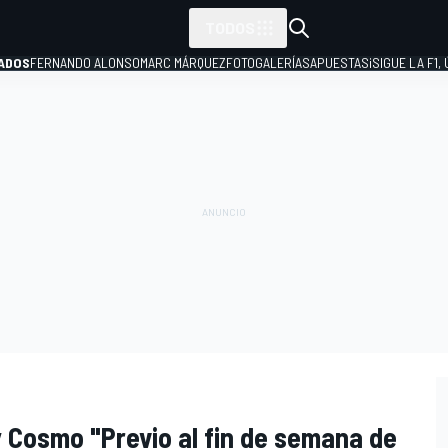
TODOS
ADOS
FERNANDO ALONSO
MARC MÁRQUEZ
FOTOGALERÍAS
APUESTAS
¡SIGUE LA F1,
P
 Cosmo "Previo al fin de semana de