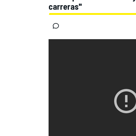
carreras"
INDYCAR
WRC
WEC
FÓRMULA E