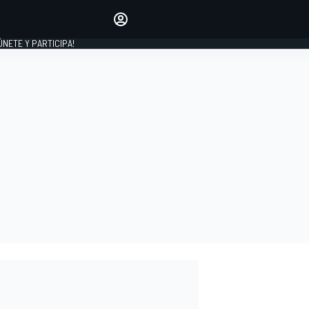
Haz que tu voz se escuche
comentando los artículos
 ÚNETE Y PARTICIPA!
INICIAR SESIÓN
EDICIÓN
ESPAÑA