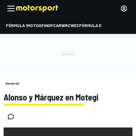
FÓRMULA 1
MOTOGP
INDYCAR
WRC
WEC
FÓRMULA E
General
Alonso y Márquez en Motegi