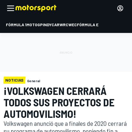
FÓRMULA 1
MOTOGP
INDYCAR
WRC
WEC
FÓRMULA E
NOTICIAS
General
¡VOLKSWAGEN CERRARÁ
TODOS SUS PROYECTOS DE
AUTOMOVILISMO!
Volkswagen anunció que a finales de 2020 cerrará
su programa de automovilismo, poniendo fin a