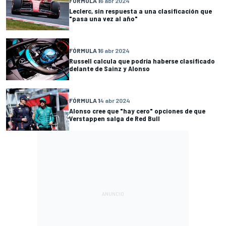
FÓRMULA 1
6 abr 2024
Leclerc, sin respuesta a una clasificación que
"pasa una vez al año"
FÓRMULA 1
6 abr 2024
Russell calcula que podría haberse clasificado
delante de Sainz y Alonso
FÓRMULA 1
4 abr 2024
Alonso cree que "hay cero" opciones de que
Verstappen salga de Red Bull