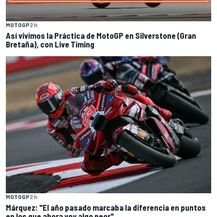
MOTOGP
2 h
Así vivimos la Práctica de MotoGP en Silverstone (Gran
Bretaña), con Live Timing
MOTOGP
2 h
Márquez: "El año pasado marcaba la diferencia en puntos
en los que ahora voy algo peor"