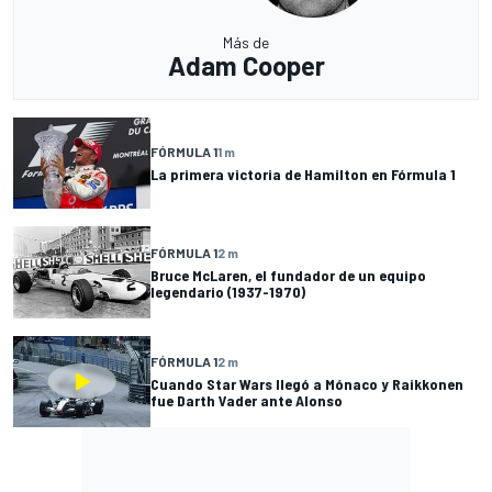
Más de
Adam Cooper
FÓRMULA 1
1 m
La primera victoria de Hamilton en Fórmula 1
FÓRMULA 1
2 m
Bruce McLaren, el fundador de un equipo
legendario (1937-1970)
FÓRMULA 1
2 m
Cuando Star Wars llegó a Mónaco y Raikkonen
fue Darth Vader ante Alonso