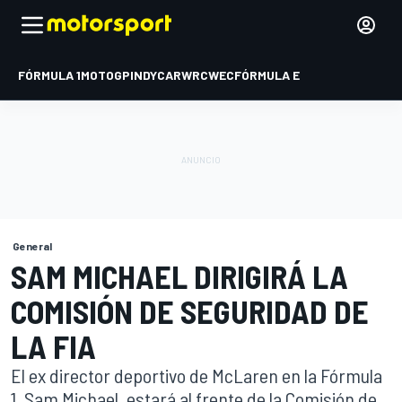
FÓRMULA 1
MOTOGP
INDYCAR
WRC
WEC
FÓRMULA E
General
SAM MICHAEL DIRIGIRÁ LA
COMISIÓN DE SEGURIDAD DE
LA FIA
El ex director deportivo de McLaren en la Fórmula
1, Sam Michael, estará al frente de la Comisión de