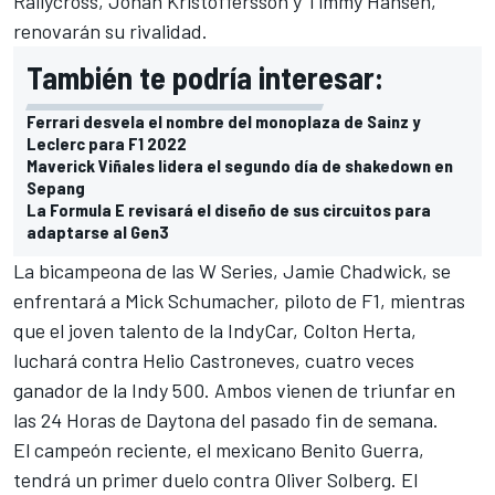
Rallycross,
Johan Kristoffersson
y
Timmy Hansen
,
renovarán su rivalidad.
También te podría interesar:
Ferrari desvela el nombre del monoplaza de Sainz y
Leclerc para F1 2022
Maverick Viñales lidera el segundo día de shakedown en
Sepang
La Formula E revisará el diseño de sus circuitos para
adaptarse al Gen3
La bicampeona de las W Series,
Jamie Chadwick
, se
enfrentará a
Mick Schumacher
, piloto de F1, mientras
que el joven talento de la IndyCar,
Colton Herta
,
luchará contra
Helio Castroneves
, cuatro veces
ganador de la Indy 500. Ambos vienen de triunfar en
las 24 Horas de Daytona del pasado fin de semana.
El campeón reciente, el mexicano
Benito Guerra
,
tendrá un primer duelo contra
Oliver Solberg
. El