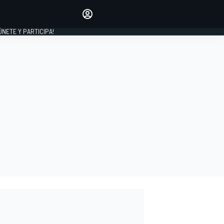
Haz que tu voz se escuche
comentando los artículos
 ÚNETE Y PARTICIPA!
INICIAR SESIÓN
EDICIÓN
ESPAÑA