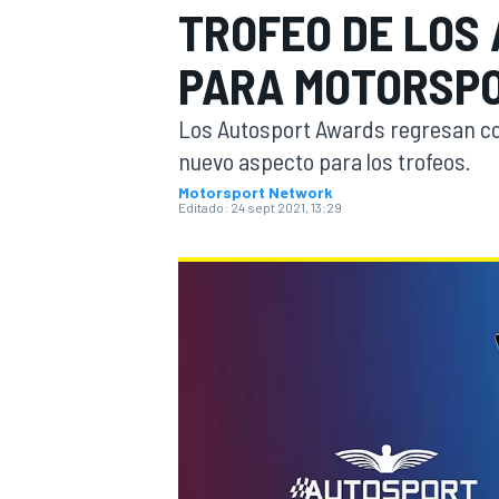
TROFEO DE LOS
INDYCAR
WRC
PARA MOTORSP
Los Autosport Awards regresan com
nuevo aspecto para los trofeos.
Motorsport Network
Editado:
24 sept 2021, 13:29
WEC
FÓRMULA E