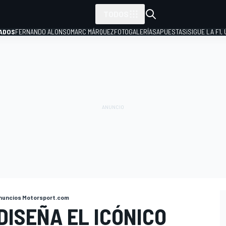
TODOS
ADOS
FERNANDO ALONSO
MARC MÁRQUEZ
FOTOGALERÍAS
APUESTAS
¡SIGUE LA F1,
P
nuncios Motorsport.com
DISEÑA EL ICÓNICO