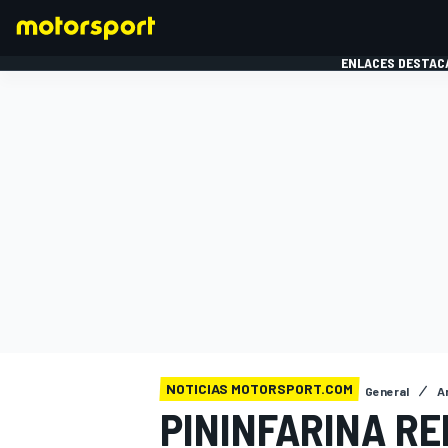
ENLACES DESTAC
FÓRMULA 1
MOTOG
NOTICIAS MOTORSPORT.COM
General
A
PININFARINA RE