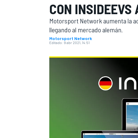
CON INSIDEEVS
INDYCAR
WRC
Motorsport Network aumenta la acce
llegando al mercado alemán.
Motorsport Network
Editado:
9 abr 2021, 14:51
WEC
FÓRMULA E