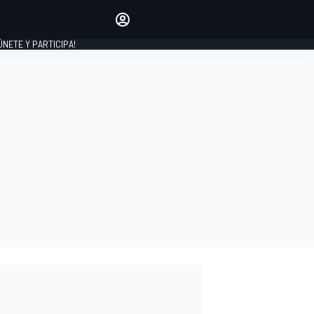
Haz que tu voz se escuche
comentando los artículos
 ÚNETE Y PARTICIPA!
INICIAR SESIÓN
EDICIÓN
ESPAÑA