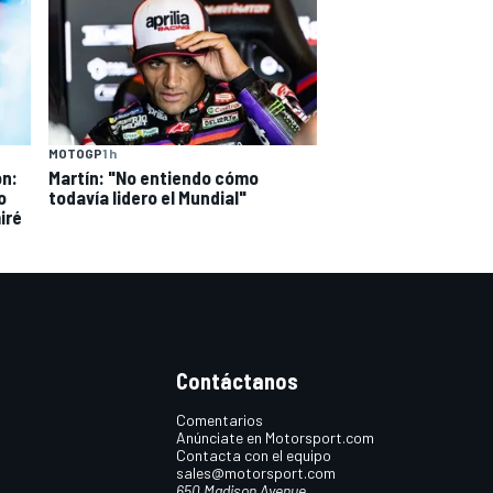
MOTOGP
1 h
ón:
Martín: "No entiendo cómo
o
todavía lidero el Mundial"
iré
Contáctanos
Comentarios
Anúnciate en Motorsport.com
Contacta con el equipo
sales@motorsport.com
650 Madison Avenue,