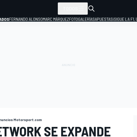
TODOS
ADOS
FERNANDO ALONSO
MARC MÁRQUEZ
FOTOGALERÍAS
APUESTAS
¡SIGUE LA F1,
P
nuncios Motorsport.com
ETWORK SE EXPANDE