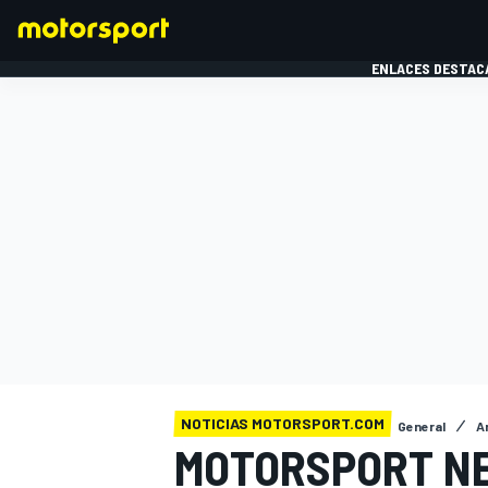
ENLACES DESTAC
FÓRMULA 1
MOTOG
NOTICIAS MOTORSPORT.COM
General
A
MOTORSPORT N