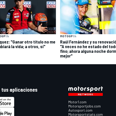
OGP
1 h
MOTOGP
1 h
quez: "Ganar otro título no me
Raúl Fernández y su renovaci
iará la vida; a otros, sí"
"A veces no he estado del tod
fino; ahora alguna noche dorm
mejor"
 tus aplicaciones
Motor1.com
Motorsportjobs.com
Autosport.com
Motorsportstats.com