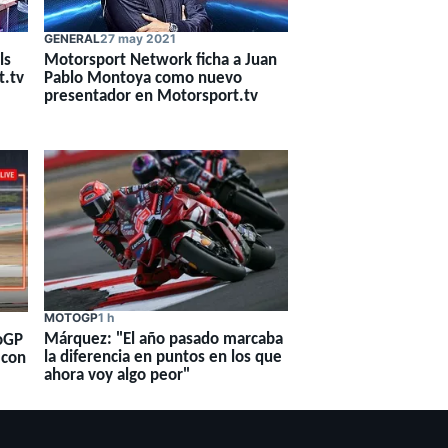
GENERAL
27 may 2021
ls
Motorsport Network ficha a Juan
t.tv
Pablo Montoya como nuevo
presentador en Motorsport.tv
MOTOGP
1 h
Márquez: "El año pasado marcaba
toGP
la diferencia en puntos en los que
 con
ahora voy algo peor"