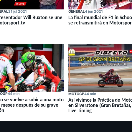
ERAL
21 jul 2021
GENERAL
4 jun 2021
presentador Will Buxton se une
La final mundial de F1 in Schoo
otorsport.tv
se retransmitirá en Motorspor
OGP
44 min
MOTOGP
44 min
co se vuelve a subir a una moto
Así vivimos la Práctica de Mo
s meses después de su grave
en Silverstone (Gran Bretaña),
ón
Live Timing