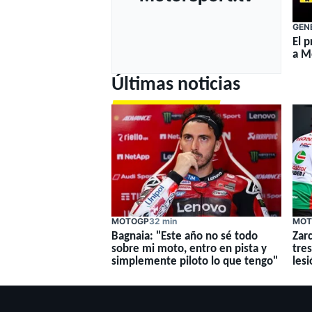
GEN
El 
a M
Últimas noticias
MOTOGP
32 min
MOT
Bagnaia: "Este año no sé todo
Zar
sobre mi moto, entro en pista y
tre
simplemente piloto lo que tengo"
lesi