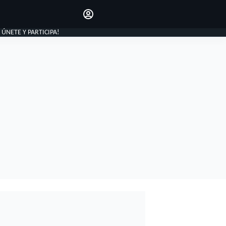
Haz que tu voz se escuche
comentando los artículos
INICIAR SESIÓN
, ÚNETE Y PARTICIPA!
EDICIÓN
ESPAÑA