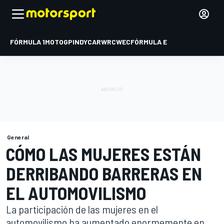
FÓRMULA 1
MOTOGP
INDYCAR
WRC
WEC
FÓRMULA E
General
CÓMO LAS MUJERES ESTÁN
DERRIBANDO BARRERAS EN
EL AUTOMOVILISMO
La participación de las mujeres en el
automovilismo ha aumentado enormemente en