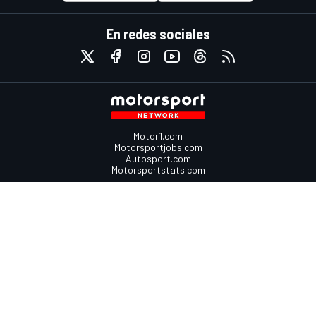
En redes sociales
Motor1.com
Motorsportjobs.com
Autosport.com
Motorsportstats.com
Contáctanos
Comentarios
Anúnciate en Motorsport.com
Contacta con el equipo
sales@motorsport.com
650 Madison Avenue,
New York, NY 10022
USA