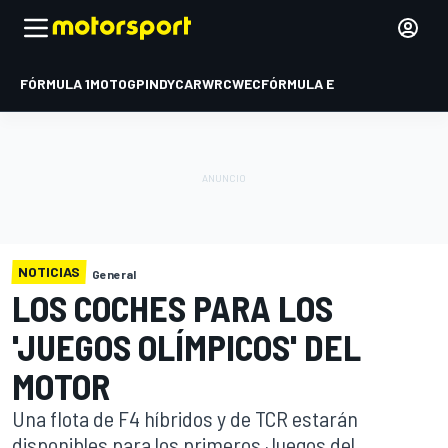
FÓRMULA 1
MOTOGP
INDYCAR
WRC
WEC
FÓRMULA E
NOTICIAS
General
LOS COCHES PARA LOS
'JUEGOS OLÍMPICOS' DEL
MOTOR
Una flota de F4 híbridos y de TCR estarán
disponibles para los primeros Juegos del