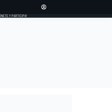
Haz que tu voz se escuche
comentando los artículos
 ÚNETE Y PARTICIPA!
INICIAR SESIÓN
EDICIÓN
ESPAÑA