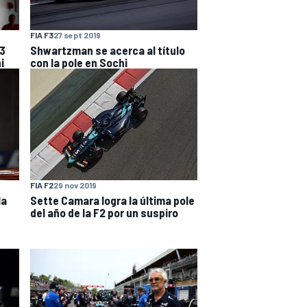
FIA F3
27 sept 2019
3
Shwartzman se acerca al título
i
con la pole en Sochi
FIA F2
29 nov 2019
la
Sette Camara logra la última pole
s
del año de la F2 por un suspiro