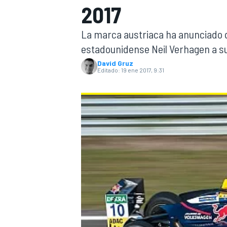
2017
INDYCAR
WRC
La marca austriaca ha anunciado q
estadounidense Neil Verhagen a s
David Gruz
Editado:
19 ene 2017, 9:31
WEC
FÓRMULA E