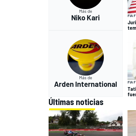
Más de
Niko Kari
FIA 
Juri
tem
Más de
Arden International
FIA 
Tat
fuer
Últimas noticias