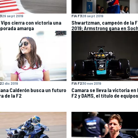
F3
29 sept 2019
FIA F3
28 sept 2019
 Vips cierra con victoria una
Shwartzman, campeón de la F
porada amarga
2019; Armstrong gana en Soch
F2
2 dic 2019
FIA F2
30 nov 2019
iana Calderón busca un futuro
Camara se lleva la victoria en 
a de la F2
F2 y DAMS, el título de equipo