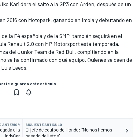
ko Kari dará el salto a la GP3 con Arden, después de un
l en 2016 con Motopark, ganando en Imola y
debutando en
 de la F4 española
y de la SMP, también seguirá en el
mula Renault 2.0 con MP Motorsport esta temporada.
nza del Junior Team de Red Bull, compitiendo en la
no se ha confirmado con qué equipo. Quienes se caen de
y Luis Leeds.
rte o guarda este artículo
O ANTERIOR
SIGUIENTE ARTÍCULO
egada a la
El jefe de equipo de Honda: "No nos hemos
IndyCar
pasado de listos"