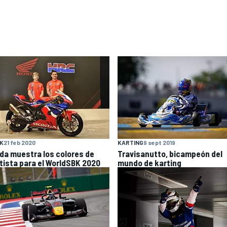
K
21 feb 2020
KARTING
9 sept 2019
da muestra los colores de
Travisanutto, bicampeón del
tista para el WorldSBK 2020
mundo de karting