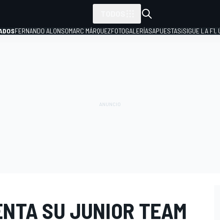
TODOS
ADOS
FERNANDO ALONSO
MARC MÁRQUEZ
FOTOGALERÍAS
APUESTAS
¡SIGUE LA F1,
P
ENTA SU JUNIOR TEAM