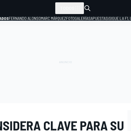
TODOS
ADOS
FERNANDO ALONSO
MARC MÁRQUEZ
FOTOGALERÍAS
APUESTAS
¡SIGUE LA F1,
P
SIDERA CLAVE PARA SU