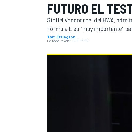
FUTURO EL TES
INDYCAR
WRC
Stoffel Vandoorne, del HWA, admit
Fórmula E es "muy importante" par
Tom Errington
Editado:
23 abr 2019, 17:09
WEC
FÓRMULA E