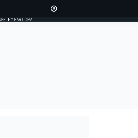
Haz que tu voz se escuche
comentando los artículos
 ÚNETE Y PARTICIPA!
INICIAR SESIÓN
EDICIÓN
ESPAÑA